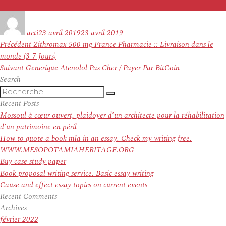
Auteur
Publié
le
acti
23 avril 2019
23 avril 2019
Navigation
Article
Précédent
Zithromax 500 mg France Pharmacie :: Livraison dans le
de
précédent :
monde (3-7 Jours)
l’article
Article
Suivant
Generique Atenolol Pas Cher / Payer Par BitCoin
suivant :
Search
Recherche
Recherche
pour
Recent Posts
:
Mossoul à cœur ouvert, plaidoyer d’un architecte pour la réhabilitation
d’un patrimoine en péril
How to quote a book mla in an essay. Check my writing free.
WWW.MESOPOTAMIAHERITAGE.ORG
Buy case study paper
Book proposal writing service. Basic essay writing
Cause and effect essay topics on current events
Recent Comments
Archives
février 2022