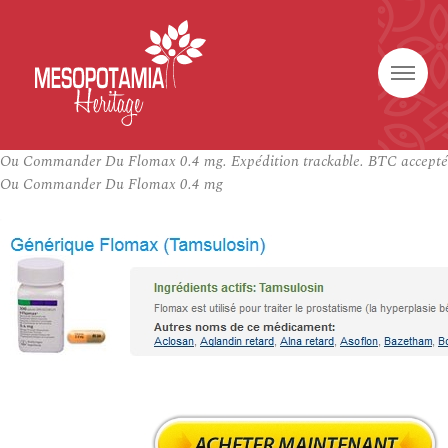
Ou Commander Du Flomax 0.4 mg. Expédition trackable. BTC accepté
Ou Commander Du Flomax 0.4 mg