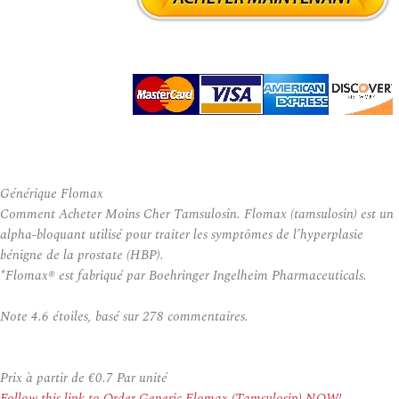
Générique Flomax
Comment Acheter Moins Cher Tamsulosin. Flomax (tamsulosin) est un
alpha-bloquant utilisé pour traiter les symptômes de l’hyperplasie
bénigne de la prostate (HBP).
*Flomax® est fabriqué par Boehringer Ingelheim Pharmaceuticals.
Note
4.6
étoiles, basé sur
278
commentaires.
Prix à partir de
€0.7
Par unité
Follow this link to Order Generic Flomax (Tamsulosin) NOW!