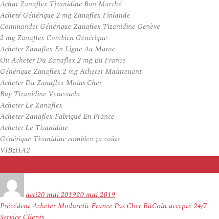
Achat Zanaflex Tizanidine Bon Marché
Acheté Générique 2 mg Zanaflex Finlande
Commander Générique Zanaflex Tizanidine Genève
2 mg Zanaflex Combien Générique
Acheter Zanaflex En Ligne Au Maroc
Ou Acheter Du Zanaflex 2 mg En France
Générique Zanaflex 2 mg Acheter Maintenant
Acheter Du Zanaflex Moins Cher
Buy Tizanidine Venezuela
Acheter Le Zanaflex
Acheter Zanaflex Fabriqué En France
Acheter Le Tizanidine
Générique Tizanidine combien ça coûte
VIBzHA2
Auteur
Publié
le
acti
20 mai 2019
20 mai 2019
Navigation
Article
Précédent
Acheter Moduretic France Pas Cher BitCoin accepté 24/7
de
précédent :
Service Clients