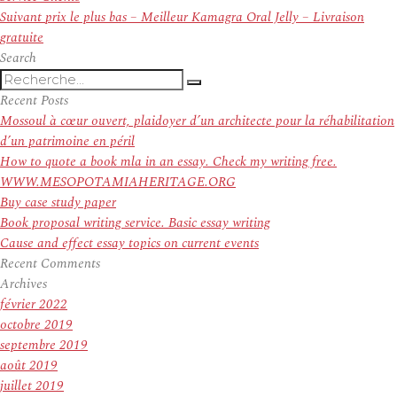
l’article
Article
Suivant
prix le plus bas – Meilleur Kamagra Oral Jelly – Livraison
suivant :
gratuite
Search
Recherche
Recherche
pour
Recent Posts
:
Mossoul à cœur ouvert, plaidoyer d’un architecte pour la réhabilitation
d’un patrimoine en péril
How to quote a book mla in an essay. Check my writing free.
WWW.MESOPOTAMIAHERITAGE.ORG
Buy case study paper
Book proposal writing service. Basic essay writing
Cause and effect essay topics on current events
Recent Comments
Archives
février 2022
octobre 2019
septembre 2019
août 2019
juillet 2019