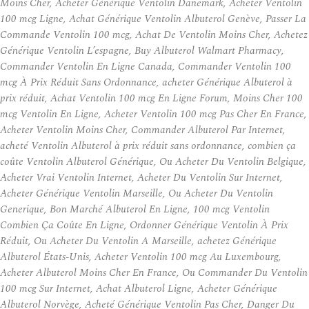
Moins Cher, Acheter Générique Ventolin Danemark, Acheter Ventolin
100 mcg Ligne, Achat Générique Ventolin Albuterol Genève, Passer La
Commande Ventolin 100 mcg, Achat De Ventolin Moins Cher, Achetez
Générique Ventolin L’espagne, Buy Albuterol Walmart Pharmacy,
Commander Ventolin En Ligne Canada, Commander Ventolin 100
mcg À Prix Réduit Sans Ordonnance, acheter Générique Albuterol à
prix réduit, Achat Ventolin 100 mcg En Ligne Forum, Moins Cher 100
mcg Ventolin En Ligne, Acheter Ventolin 100 mcg Pas Cher En France,
Acheter Ventolin Moins Cher, Commander Albuterol Par Internet,
acheté Ventolin Albuterol à prix réduit sans ordonnance, combien ça
coûte Ventolin Albuterol Générique, Ou Acheter Du Ventolin Belgique,
Acheter Vrai Ventolin Internet, Acheter Du Ventolin Sur Internet,
Acheter Générique Ventolin Marseille, Ou Acheter Du Ventolin
Generique, Bon Marché Albuterol En Ligne, 100 mcg Ventolin
Combien Ça Coûte En Ligne, Ordonner Générique Ventolin À Prix
Réduit, Ou Acheter Du Ventolin A Marseille, achetez Générique
Albuterol États-Unis, Acheter Ventolin 100 mcg Au Luxembourg,
Acheter Albuterol Moins Cher En France, Ou Commander Du Ventolin
100 mcg Sur Internet, Achat Albuterol Ligne, Acheter Générique
Albuterol Norvège, Acheté Générique Ventolin Pas Cher, Danger Du