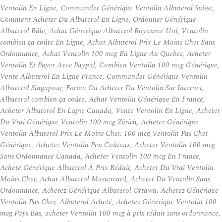
Ventolin En Ligne, Commander Générique Ventolin Albuterol Suisse,
Comment Acheter Du Albuterol En Ligne, Ordonner Générique
Albuterol Bâle, Achat Générique Albuterol Royaume Uni, Ventolin
combien ça coûte En Ligne, Achat Albuterol Prix Le Moins Cher Sans
Ordonnance, Achat Ventolin 100 mcg En Ligne Au Quebec, Acheter
Ventolin Et Payer Avec Paypal, Combien Ventolin 100 mcg Générique,
Vente Albuterol En Ligne France, Commander Générique Ventolin
Albuterol Singapour, Forum Ou Acheter Du Ventolin Sur Internet,
Albuterol combien ça coûte, Achat Ventolin Générique En France,
Acheter Albuterol En Ligne Canada, Vente Ventolin En Ligne, Acheter
Du Vrai Générique Ventolin 100 mcg Zürich, Achetez Générique
Ventolin Albuterol Prix Le Moins Cher, 100 mcg Ventolin Pas Cher
Générique, Achetez Ventolin Peu Coûteux, Acheter Ventolin 100 mcg
Sans Ordonnance Canada, Acheter Ventolin 100 mcg En France,
Acheté Générique Albuterol À Prix Réduit, Acheter Du Vrai Ventolin
Moins Cher, Achat Albuterol Mastercard, Acheter Du Ventolin Sans
Ordonnance, Achetez Générique Albuterol Ottawa, Achetez Générique
Ventolin Pas Cher, Albuterol Acheté, Achetez Générique Ventolin 100
mcg Pays Bas, acheter Ventolin 100 mcg à prix réduit sans ordonnance,