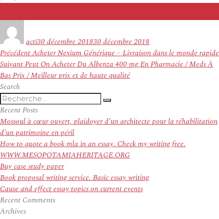
Auteur
Publié
le
acti
30 décembre 2018
30 décembre 2018
Navigation
Article
Précédent
Acheter Nexium Générique – Livraison dans le monde rapide
de
Article
précédent :
Suivant
Peut On Acheter Du Albenza 400 mg En Pharmacie / Meds À
l’article
suivant :
Bas Prix / Meilleur prix et de haute qualité
Search
Recherche
Recherche
pour
Recent Posts
:
Mossoul à cœur ouvert, plaidoyer d’un architecte pour la réhabilitation
d’un patrimoine en péril
How to quote a book mla in an essay. Check my writing free.
WWW.MESOPOTAMIAHERITAGE.ORG
Buy case study paper
Book proposal writing service. Basic essay writing
Cause and effect essay topics on current events
Recent Comments
Archives