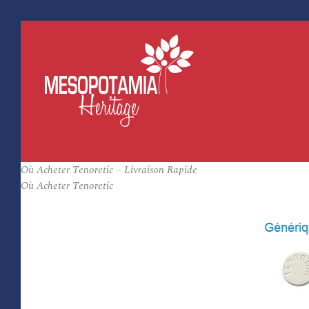
Où Acheter Tenoretic – Livraison Rapide
Où Acheter Tenoretic