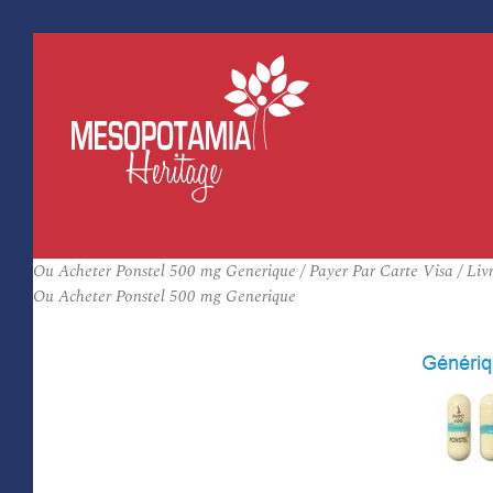
Ou Acheter Ponstel 500 mg Generique / Payer Par Carte Visa / Livr
Ou Acheter Ponstel 500 mg Generique