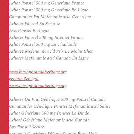
Achat Ponstel 500 mg Generique France
Achat Ponstel 500 mg Generique En Ligne
Commander Du Mefenamic acid Generique
Acheter Ponstel En Securite
Avis Ponstel En Ligne
Acheter Ponstel 500 mg Internet Forum
Achat Ponstel 500 mg En Thailande
Achetez Mefenamic acid Prix Le Moins Cher
Acheter Mefenamic acid Canada En Ligne
www.mesopotamiaheritage.org
generic Zenegra
www.mesopotamiaheritage.org
Acheter Du Vrai Générique 500 mg Ponstel Canada
Commander Générique Ponstel Mefenamic acid Suisse
Achat Générique 500 mg Ponstel La Dinde
Acheté Générique Mefenamic acid Canada
Buy Ponstel Secure
ordonner Générique 500 mg Ponstel États-Unis