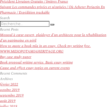
Navigation
Article
Précédent
Livraison Gratuite / Imitrex France
de
Article
précédent :
Suivant
Les commandes privées et sécurisées / Où Acheter Periactin En
l’article
suivant :
Pharmacie / Expédition trackable
Search
Recherche
Recherche
pour
Recent Posts
:
Mossoul à cœur ouvert, plaidoyer d’un architecte pour la réhabilitation
d’un patrimoine en péril
How to quote a book mla in an essay. Check my writing free.
WWW.MESOPOTAMIAHERITAGE.ORG
Buy case study paper
Book proposal writing service. Basic essay writing
Cause and effect essay topics on current events
Recent Comments
Archives
février 2022
octobre 2019
septembre 2019
août 2019
juillet 2019