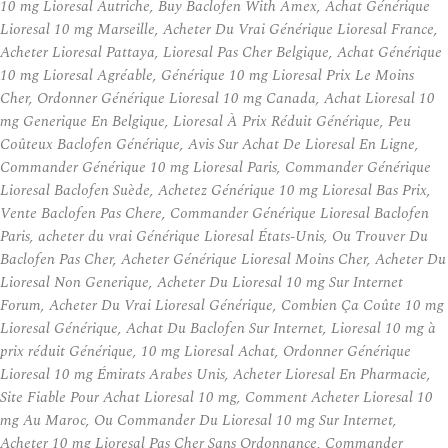
10 mg Lioresal Autriche, Buy Baclofen With Amex, Achat Générique
Lioresal 10 mg Marseille, Acheter Du Vrai Générique Lioresal France,
Acheter Lioresal Pattaya, Lioresal Pas Cher Belgique, Achat Générique
10 mg Lioresal Agréable, Générique 10 mg Lioresal Prix Le Moins
Cher, Ordonner Générique Lioresal 10 mg Canada, Achat Lioresal 10
mg Generique En Belgique, Lioresal À Prix Réduit Générique, Peu
Coûteux Baclofen Générique, Avis Sur Achat De Lioresal En Ligne,
Commander Générique 10 mg Lioresal Paris, Commander Générique
Lioresal Baclofen Suède, Achetez Générique 10 mg Lioresal Bas Prix,
Vente Baclofen Pas Chere, Commander Générique Lioresal Baclofen
Paris, acheter du vrai Générique Lioresal États-Unis, Ou Trouver Du
Baclofen Pas Cher, Acheter Générique Lioresal Moins Cher, Acheter Du
Lioresal Non Generique, Acheter Du Lioresal 10 mg Sur Internet
Forum, Acheter Du Vrai Lioresal Générique, Combien Ça Coûte 10 mg
Lioresal Générique, Achat Du Baclofen Sur Internet, Lioresal 10 mg à
prix réduit Générique, 10 mg Lioresal Achat, Ordonner Générique
Lioresal 10 mg Émirats Arabes Unis, Acheter Lioresal En Pharmacie,
Site Fiable Pour Achat Lioresal 10 mg, Comment Acheter Lioresal 10
mg Au Maroc, Ou Commander Du Lioresal 10 mg Sur Internet,
Acheter 10 mg Lioresal Pas Cher Sans Ordonnance, Commander