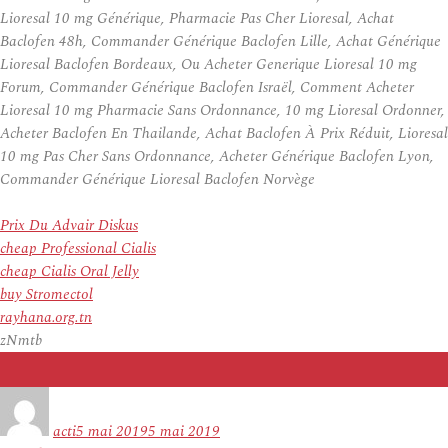
Lioresal 10 mg Générique, Pharmacie Pas Cher Lioresal, Achat
Baclofen 48h, Commander Générique Baclofen Lille, Achat Générique
Lioresal Baclofen Bordeaux, Ou Acheter Generique Lioresal 10 mg
Forum, Commander Générique Baclofen Israël, Comment Acheter
Lioresal 10 mg Pharmacie Sans Ordonnance, 10 mg Lioresal Ordonner,
Acheter Baclofen En Thailande, Achat Baclofen À Prix Réduit, Lioresal
10 mg Pas Cher Sans Ordonnance, Acheter Générique Baclofen Lyon,
Commander Générique Lioresal Baclofen Norvège
Prix Du Advair Diskus
cheap Professional Cialis
cheap Cialis Oral Jelly
buy Stromectol
rayhana.org.tn
zNmtb
Auteur
Publié
le
acti
5 mai 2019
5 mai 2019