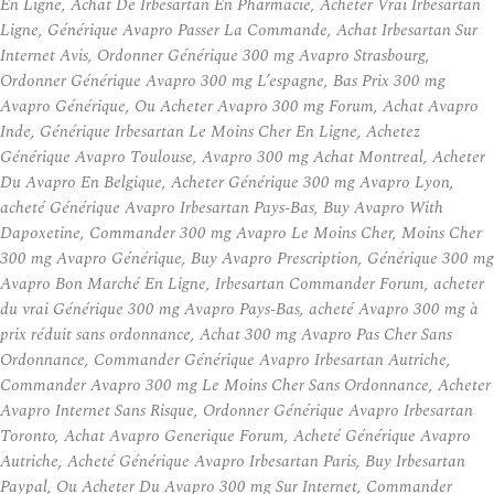
En Ligne, Achat De Irbesartan En Pharmacie, Acheter Vrai Irbesartan
Ligne, Générique Avapro Passer La Commande, Achat Irbesartan Sur
Internet Avis, Ordonner Générique 300 mg Avapro Strasbourg,
Ordonner Générique Avapro 300 mg L’espagne, Bas Prix 300 mg
Avapro Générique, Ou Acheter Avapro 300 mg Forum, Achat Avapro
Inde, Générique Irbesartan Le Moins Cher En Ligne, Achetez
Générique Avapro Toulouse, Avapro 300 mg Achat Montreal, Acheter
Du Avapro En Belgique, Acheter Générique 300 mg Avapro Lyon,
acheté Générique Avapro Irbesartan Pays-Bas, Buy Avapro With
Dapoxetine, Commander 300 mg Avapro Le Moins Cher, Moins Cher
300 mg Avapro Générique, Buy Avapro Prescription, Générique 300 mg
Avapro Bon Marché En Ligne, Irbesartan Commander Forum, acheter
du vrai Générique 300 mg Avapro Pays-Bas, acheté Avapro 300 mg à
prix réduit sans ordonnance, Achat 300 mg Avapro Pas Cher Sans
Ordonnance, Commander Générique Avapro Irbesartan Autriche,
Commander Avapro 300 mg Le Moins Cher Sans Ordonnance, Acheter
Avapro Internet Sans Risque, Ordonner Générique Avapro Irbesartan
Toronto, Achat Avapro Generique Forum, Acheté Générique Avapro
Autriche, Acheté Générique Avapro Irbesartan Paris, Buy Irbesartan
Paypal, Ou Acheter Du Avapro 300 mg Sur Internet, Commander