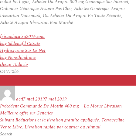
réduit En Ligne, Acheter Du Avapro 300 mg Generique Sur Internet,
Ordonner Générique Avapro Pas Cher, Achetez Générique Avapro
Irbesartan Danemark, Ou Acheter Du Avapro En Toute Sécurité,
Acheté Avapro Irbesartan Bon Marché
feiraodacaixa2016.com
buy Sildenafil Citrate
Hydroxyzine Sur Le Net
buy Norethindrone
cheap Tadacip
O4VF2b6
Auteur
Publié
le
acti
7 mai 2019
7 mai 2019
Navigation
Article
Précédent
Commande De Motrin 400 mg – La Morue Livraison –
de
précédent :
Meilleure offre sur Generics
l’article
Article
Suivant
Réductions et la livraison gratuite appliquée. Tetracycline
suivant :
Vente Libre. Livraison rapide par courrier ou Airmail
Search