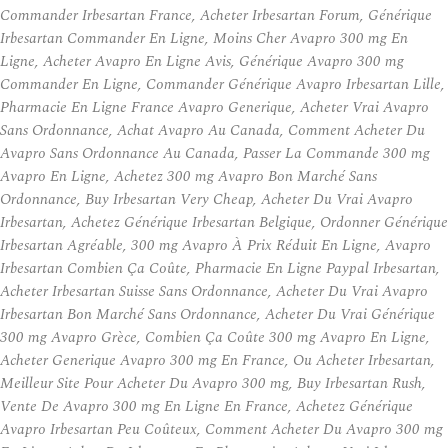
Commander Irbesartan France, Acheter Irbesartan Forum, Générique
Irbesartan Commander En Ligne, Moins Cher Avapro 300 mg En
Ligne, Acheter Avapro En Ligne Avis, Générique Avapro 300 mg
Commander En Ligne, Commander Générique Avapro Irbesartan Lille,
Pharmacie En Ligne France Avapro Generique, Acheter Vrai Avapro
Sans Ordonnance, Achat Avapro Au Canada, Comment Acheter Du
Avapro Sans Ordonnance Au Canada, Passer La Commande 300 mg
Avapro En Ligne, Achetez 300 mg Avapro Bon Marché Sans
Ordonnance, Buy Irbesartan Very Cheap, Acheter Du Vrai Avapro
Irbesartan, Achetez Générique Irbesartan Belgique, Ordonner Générique
Irbesartan Agréable, 300 mg Avapro À Prix Réduit En Ligne, Avapro
Irbesartan Combien Ça Coûte, Pharmacie En Ligne Paypal Irbesartan,
Acheter Irbesartan Suisse Sans Ordonnance, Acheter Du Vrai Avapro
Irbesartan Bon Marché Sans Ordonnance, Acheter Du Vrai Générique
300 mg Avapro Grèce, Combien Ça Coûte 300 mg Avapro En Ligne,
Acheter Generique Avapro 300 mg En France, Ou Acheter Irbesartan,
Meilleur Site Pour Acheter Du Avapro 300 mg, Buy Irbesartan Rush,
Vente De Avapro 300 mg En Ligne En France, Achetez Générique
Avapro Irbesartan Peu Coûteux, Comment Acheter Du Avapro 300 mg