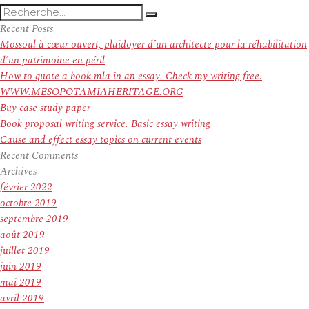
Recherche
Recherche
pour
Recent Posts
:
Mossoul à cœur ouvert, plaidoyer d’un architecte pour la réhabilitation
d’un patrimoine en péril
How to quote a book mla in an essay. Check my writing free.
WWW.MESOPOTAMIAHERITAGE.ORG
Buy case study paper
Book proposal writing service. Basic essay writing
Cause and effect essay topics on current events
Recent Comments
Archives
février 2022
octobre 2019
septembre 2019
août 2019
juillet 2019
juin 2019
mai 2019
avril 2019