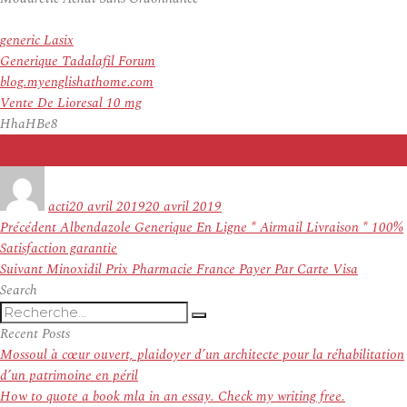
generic Lasix
Generique Tadalafil Forum
blog.myenglishathome.com
Vente De Lioresal 10 mg
HhaHBe8
Auteur
Publié
le
acti
20 avril 2019
20 avril 2019
Navigation
Article
Précédent
Albendazole Generique En Ligne * Airmail Livraison * 100%
de
précédent :
Satisfaction garantie
l’article
Article
Suivant
Minoxidil Prix Pharmacie France Payer Par Carte Visa
suivant :
Search
Recherche
Recherche
pour
Recent Posts
:
Mossoul à cœur ouvert, plaidoyer d’un architecte pour la réhabilitation
d’un patrimoine en péril
How to quote a book mla in an essay. Check my writing free.