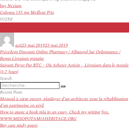
buy Nexium
Colospa 135 mg Meilleur Prix
Ur2Xd
Auteur
Publié
le
acti
23 mai 2019
23 mai 2019
Navigation
Article
Précédent
Discount Online Pharmacy / Albuterol Sur Ordonnance /
de
précédent :
Bonus Livraison gratuite
l’article
Article
Suivant
Payer Par BTC – Où Acheter Acticin – Livraison dans le monde
suivant :
(3-7 Jours)
Search
Recherche
Recherche
pour
Recent Posts
:
Mossoul à cœur ouvert, plaidoyer d’un architecte pour la réhabilitation
d’un patrimoine en péril
How to quote a book mla in an essay. Check my writing free.
WWW.MESOPOTAMIAHERITAGE.ORG
Buy case study paper