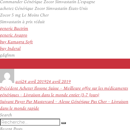
Commander Générique Zocor Simvastatin L’espagne
achetez Générique Zocor Simvastatin États-Unis
Zocor 5 mg Le Moins Cher
Simvastatin à prix réduit
generic Bactrim
generic Avapro
buy Kamagra Soft
buy Inderal
gdqfmm
Auteur
Publié
le
acti
24 avril 2019
24 avril 2019
Navigation
Article
Précédent
Acheter Ilosone Suisse – Meilleure offre sur les médicaments
de
précédent :
génériques – Livraison dans le monde entier (3-7 Jours)
l’article
Article
Suivant
Payer Par Mastercard – Alesse Générique Pas Cher – Livraison
suivant :
dans le monde rapide
Search
Recherche
Recherche
pour
Recent Posts