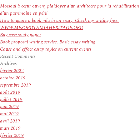
:
Mossoul à cœur ouvert, plaidoyer d’un architecte pour la réhabilitation
d’un patrimoine en péril
How to quote a book mla in an essay. Check my writing free.
WWW.MESOPOTAMIAHERITAGE.ORG
Buy case study paper
Book proposal writing service. Basic essay writing
Cause and effect essay topics on current events
Recent Comments
Archives
février 2022
octobre 2019
septembre 2019
août 2019
juillet 2019
juin 2019
mai 2019
avril 2019
mars 2019
février 2019