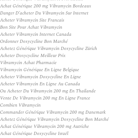
Achat Générique 200 mg Vibramycin Bordeaux
Danger D’acheter Du Vibramycin Sur Internet
Acheter Vibramycin Site Francais
Bon Site Pour Achat Vibramycin
Acheter Vibramycin Internet Canada
Ordonner Doxycycline Bon Marché
Achetez Générique Vibramycin Doxycycline Zürich
Acheter Doxycycline Meilleur Prix
Vibramycin Achat Pharmacie
Vibramycin Générique En Ligne Belgique
Acheter Vibramycin Doxycycline En Ligne
Acheter Vibramycin En Ligne Au Canada
Ou Acheter Du Vibramycin 200 mg En Thailande
Vente De Vibramycin 200 mg En Ligne France
Combien Vibramycin
Commander Générique Vibramycin 200 mg Danemark
Achetez Générique Vibramycin Doxycycline Bon Marché
Achat Générique Vibramycin 200 mg Autriche
Achat Générique Doxycycline Israël