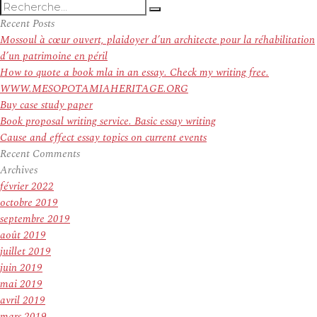
Recherche
Recherche
pour
Recent Posts
:
Mossoul à cœur ouvert, plaidoyer d’un architecte pour la réhabilitation
d’un patrimoine en péril
How to quote a book mla in an essay. Check my writing free.
WWW.MESOPOTAMIAHERITAGE.ORG
Buy case study paper
Book proposal writing service. Basic essay writing
Cause and effect essay topics on current events
Recent Comments
Archives
février 2022
octobre 2019
septembre 2019
août 2019
juillet 2019
juin 2019
mai 2019
avril 2019
mars 2019