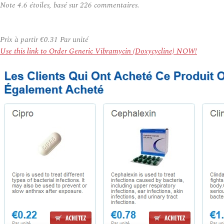
Note
4.6
étoiles, basé sur
226
commentaires.
Prix à partir
€0.31
Par unité
Use this link to Order Generic Vibramycin (Doxycycline) NOW!