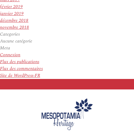
février 2019
janvier 2019
décembre 2018
novembre 2018
Categories
Aucune catégorie
Meta
Connexion
Flux des publications
Flux des commentaires
Site de WordPress-FR