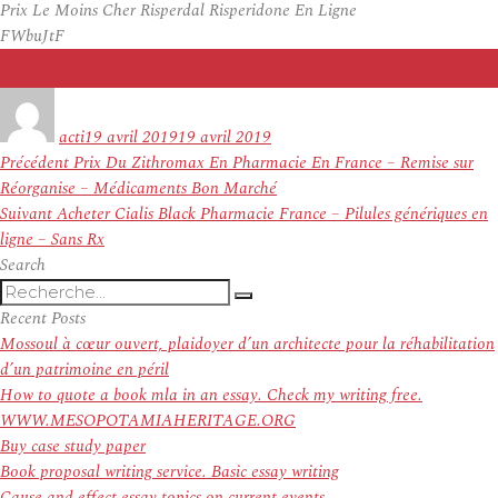
Prix Le Moins Cher Risperdal Risperidone En Ligne
FWbuJtF
Auteur
Publié
le
acti
19 avril 2019
19 avril 2019
Navigation
Article
Précédent
Prix Du Zithromax En Pharmacie En France – Remise sur
de
précédent :
Réorganise – Médicaments Bon Marché
l’article
Article
Suivant
Acheter Cialis Black Pharmacie France – Pilules génériques en
suivant :
ligne – Sans Rx
Search
Recherche
Recherche
pour
Recent Posts
:
Mossoul à cœur ouvert, plaidoyer d’un architecte pour la réhabilitation
d’un patrimoine en péril
How to quote a book mla in an essay. Check my writing free.
WWW.MESOPOTAMIAHERITAGE.ORG
Buy case study paper
Book proposal writing service. Basic essay writing
Cause and effect essay topics on current events