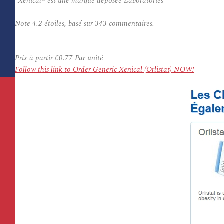
*Xenical® est une marque déposée Laboratories
Note
4.2
étoiles, basé sur
343
commentaires.
Prix à partir
€0.77
Par unité
Follow this link to Order Generic Xenical (Orlistat) NOW!