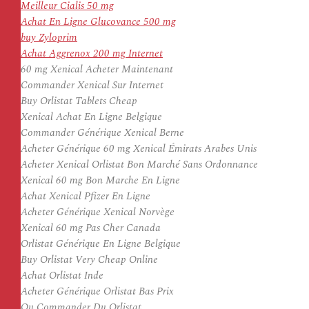
Meilleur Cialis 50 mg
Achat En Ligne Glucovance 500 mg
buy Zyloprim
Achat Aggrenox 200 mg Internet
60 mg Xenical Acheter Maintenant
Commander Xenical Sur Internet
Buy Orlistat Tablets Cheap
Xenical Achat En Ligne Belgique
Commander Générique Xenical Berne
Acheter Générique 60 mg Xenical Émirats Arabes Unis
Acheter Xenical Orlistat Bon Marché Sans Ordonnance
Xenical 60 mg Bon Marche En Ligne
Achat Xenical Pfizer En Ligne
Acheter Générique Xenical Norvège
Xenical 60 mg Pas Cher Canada
Orlistat Générique En Ligne Belgique
Buy Orlistat Very Cheap Online
Achat Orlistat Inde
Acheter Générique Orlistat Bas Prix
Ou Commander Du Orlistat