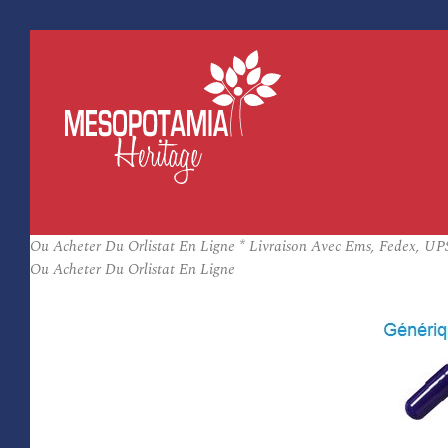
Ou Acheter Du Orlistat En Ligne * Livraison Avec Ems, Fedex, UPS
Ou Acheter Du Orlistat En Ligne