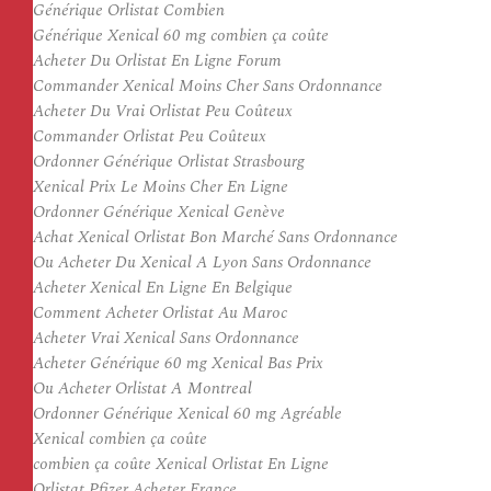
Générique Orlistat Combien
Générique Xenical 60 mg combien ça coûte
Acheter Du Orlistat En Ligne Forum
Commander Xenical Moins Cher Sans Ordonnance
Acheter Du Vrai Orlistat Peu Coûteux
Commander Orlistat Peu Coûteux
Ordonner Générique Orlistat Strasbourg
Xenical Prix Le Moins Cher En Ligne
Ordonner Générique Xenical Genève
Achat Xenical Orlistat Bon Marché Sans Ordonnance
Ou Acheter Du Xenical A Lyon Sans Ordonnance
Acheter Xenical En Ligne En Belgique
Comment Acheter Orlistat Au Maroc
Acheter Vrai Xenical Sans Ordonnance
Acheter Générique 60 mg Xenical Bas Prix
Ou Acheter Orlistat A Montreal
Ordonner Générique Xenical 60 mg Agréable
Xenical combien ça coûte
combien ça coûte Xenical Orlistat En Ligne
Orlistat Pfizer Acheter France