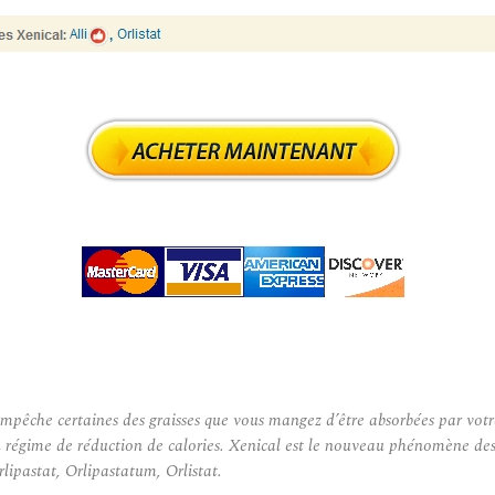
êche certaines des graisses que vous mangez d’être absorbées par votre co
c un régime de réduction de calories. Xenical est le nouveau phénomène d
lipastat, Orlipastatum, Orlistat.