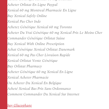
Acheter Orlistat En Ligne Paypal
Xenical 60 mg Montreal Pharmacie En Ligne
Buy Xenical Safely Online
Xenical Pas Cher Inde
Achetez Générique Xenical 60 mg Toronto
Acheter Du Vrai Générique 60 mg Xenical Prix Le Moins Cher
Commander Générique Orlistat Suisse
Buy Xenical With Online Prescription
Achat Générique Xenical Orlistat Danemark
Xenical 60 mg Pas Cher Livraison Rapide
Xenical Orlistat Vente Générique
Buy Orlistat Pharmacy
Acheter Générique 60 mg Xenical En Ligne
Xenical Acheter Pharmacie
Ou Acheter Du Xenical En Belgique
Acheté Xenical Bas Prix Sans Ordonnance
Comment Commander Du Xenical Sur Internet
buy Glucophage