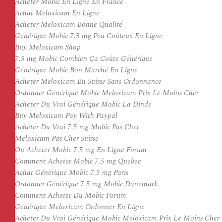
Acheter Mobic En Ligne En France
Achat Meloxicam En Ligne
Acheter Meloxicam Bonne Qualité
Générique Mobic 7.5 mg Peu Coûteux En Ligne
Buy Meloxicam Shop
7.5 mg Mobic Combien Ça Coûte Générique
Générique Mobic Bon Marché En Ligne
Acheter Meloxicam En Suisse Sans Ordonnance
Ordonner Générique Mobic Meloxicam Prix Le Moins Cher
Acheter Du Vrai Générique Mobic La Dinde
Buy Meloxicam Pay With Paypal
Acheter Du Vrai 7.5 mg Mobic Pas Cher
Meloxicam Pas Cher Suisse
Ou Acheter Mobic 7.5 mg En Ligne Forum
Comment Acheter Mobic 7.5 mg Quebec
Achat Générique Mobic 7.5 mg Paris
Ordonner Générique 7.5 mg Mobic Danemark
Comment Acheter Du Mobic Forum
Générique Meloxicam Ordonner En Ligne
Acheter Du Vrai Générique Mobic Meloxicam Prix Le Moins Cher