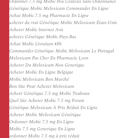
Ordonner 7.5 mg Mobic Peu Coûteux Sans Ordonnance
Générique Mobic Meloxicam Commander En Ligne
Achat Mobic 7.5 mg Pharmacie En Ligne
acheter du vrai Générique Mobic Meloxicam États-Unis
Acheter Mobic Internet Avis
achetez Générique Mobic Pays-Bas
Achat Mobic Livraison 48h
Commander Générique Mobic Meloxicam Le Portugal
Meloxicam Pas Cher En Pharmacie Lyon
Acheter Du Meloxicam Non Generique
Acheter Mobic En Ligne Belgique
Mobic Meloxicam Bon Marché
Bon Site Pour Acheter Meloxicam
Acheté Générique 7.5 mg Mobic Toulouse
Quel Site Acheter Mobic 7.5 mg Forum
Générique Meloxicam À Prix Réduit En Ligne
Acheter Mobic Meloxicam Générique
Ordonner Mobic 7.5 mg En Ligne
Mobic 7.5 mg Generique En Ligne
ordonner Mobic 7.5 mg à prix réduit