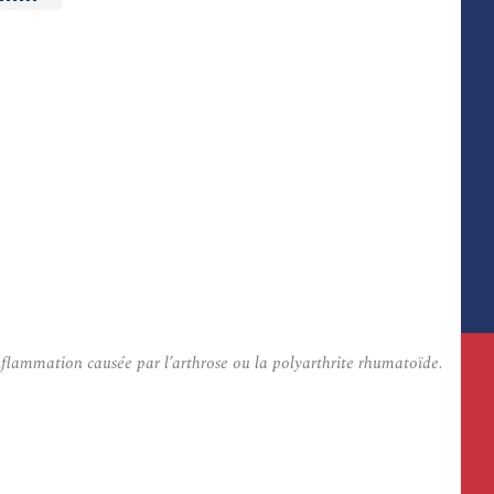
lammation causée par l’arthrose ou la polyarthrite rhumatoïde.