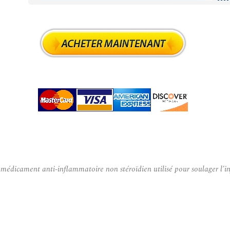
cament anti-inflammatoire non stéroïdien utilisé pour soulager l’inf