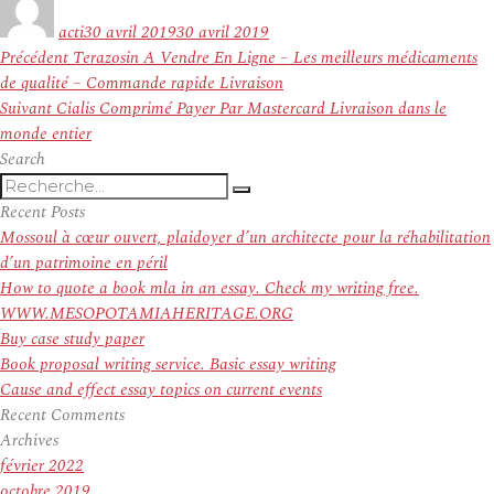
le
acti
30 avril 2019
30 avril 2019
Navigation
Article
Précédent
Terazosin A Vendre En Ligne – Les meilleurs médicaments
de
précédent :
de qualité – Commande rapide Livraison
l’article
Article
Suivant
Cialis Comprimé Payer Par Mastercard Livraison dans le
suivant :
monde entier
Search
Recherche
Recherche
pour
Recent Posts
:
Mossoul à cœur ouvert, plaidoyer d’un architecte pour la réhabilitation
d’un patrimoine en péril
How to quote a book mla in an essay. Check my writing free.
WWW.MESOPOTAMIAHERITAGE.ORG
Buy case study paper
Book proposal writing service. Basic essay writing
Cause and effect essay topics on current events
Recent Comments
Archives
février 2022
octobre 2019