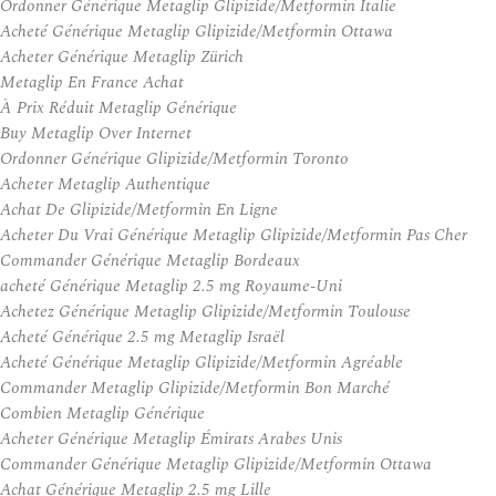
Ordonner Générique Metaglip Glipizide/Metformin Italie
Acheté Générique Metaglip Glipizide/Metformin Ottawa
Acheter Générique Metaglip Zürich
Metaglip En France Achat
À Prix Réduit Metaglip Générique
Buy Metaglip Over Internet
Ordonner Générique Glipizide/Metformin Toronto
Acheter Metaglip Authentique
Achat De Glipizide/Metformin En Ligne
Acheter Du Vrai Générique Metaglip Glipizide/Metformin Pas Cher
Commander Générique Metaglip Bordeaux
acheté Générique Metaglip 2.5 mg Royaume-Uni
Achetez Générique Metaglip Glipizide/Metformin Toulouse
Acheté Générique 2.5 mg Metaglip Israël
Acheté Générique Metaglip Glipizide/Metformin Agréable
Commander Metaglip Glipizide/Metformin Bon Marché
Combien Metaglip Générique
Acheter Générique Metaglip Émirats Arabes Unis
Commander Générique Metaglip Glipizide/Metformin Ottawa
Achat Générique Metaglip 2.5 mg Lille