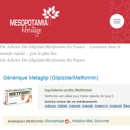
Ou Acheter Du Glipizide/Metformin En France – Livraison dans le
monde rapide – prix le plus bas
Ou Acheter Du Glipizide/Metformin En France