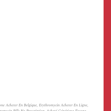
one Acheter En Belgique, Erythromycin Acheter En Ligne,
mycin Pills No Prescription, Acheté Générique Ilosone