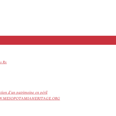
s Rx
ation d’un patrimoine en péril
ree. WWW.MESOPOTAMIAHERITAGE.ORG