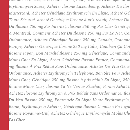
Erythromycin Suisse, Acheter Ilosone Luxembourg, Acheter Du Ilos
Mastercard, Acheter Générique Erythromycin En Ligne, Acheté Gén
Toute Sécurité, acheté Générique Ilosone à prix réduit, Acheter
Du Ilosone 250 mg Sur Internet, Ilosone 250 mg Pas Cher Généri
A Montreal, Comment Acheter Du Ilosone 250 mg Sur Le Net, Co
Ordonnance, Achetez Générique Ilosone 250 mg Canada, Ordonner 
Europe, Acheter Générique Ilosone 250 mg Italie, Combien Ça Coû
Ilosone Japon, Bon Marché Ilosone 250 mg Générique, Commander
Moins Cher En Ligne, Achat Générique Ilosone France, Commander
mg Ilosone À Prix Réduit Sans Ordonnance, Acheter Du Vrai Génér
Ordonnance, Acheter Erythromycin Telephone, Bon Site Pour Ache
Moins Cher, Générique 250 mg Ilosone à prix réduit En Ligne, 2
Ilosone Moins Cher, Ilosone Ya Ne Vernus Skachat, Forum Achat Il
Achetez Ilosone Erythromycin À Prix Réduit Sans Ordonnance, Il
Du Vrai Ilosone 250 mg, Pharmacie En Ligne Vente Erythromycin
Berne, Erythromycin Achetez, Générique Ilosone Combien En Li
Ilosone Royaume-Uni, Achetez Générique Erythromycin Moins Cher,
Pas Cher