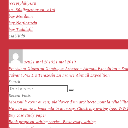
receptphilips.ru
xn--80ajjgacrhuv.xn--p1ai
buy Motilium
buy Norfloxacin
buy Tadalafil
esaUKd8
Auteur
Publié
le
acti
21 mai 2019
21 mai 2019
Navigation
Article
Précédent
Glucotrol Générique Acheter – Airmail Expédition – San
de
Article
précédent :
Suivant
Prix Du Terazosin En France Airmail Expédition
l’article
suivant :
Search
Recherche
Recherche
pour
Recent Posts
:
Mossoul à cœur ouvert, plaidoyer d’un architecte pour la réhabilit
How to quote a book mla in an essay. Check my writing f
Buy case study paper
Book proposal writing service. Basic essay writing