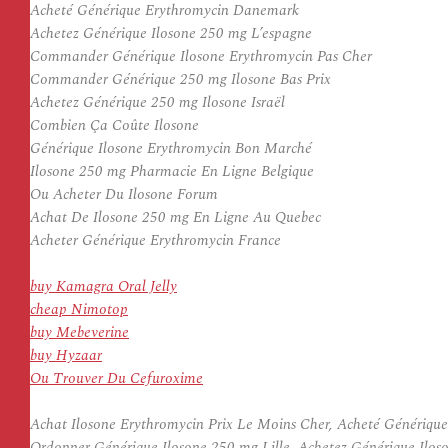
Acheté Générique Erythromycin Danemark
Achetez Générique Ilosone 250 mg L’espagne
Commander Générique Ilosone Erythromycin Pas Cher
Commander Générique 250 mg Ilosone Bas Prix
Achetez Générique 250 mg Ilosone Israël
Combien Ça Coûte Ilosone
Générique Ilosone Erythromycin Bon Marché
Ilosone 250 mg Pharmacie En Ligne Belgique
Ou Acheter Du Ilosone Forum
Achat De Ilosone 250 mg En Ligne Au Quebec
Acheter Générique Erythromycin France
buy Kamagra Oral Jelly
cheap Nimotop
buy Mebeverine
buy Hyzaar
Ou Trouver Du Cefuroxime
Achat Ilosone Erythromycin Prix Le Moins Cher, Acheté Générique
Ordonner Générique Ilosone 250 mg Lille, Achetez Générique Ilos