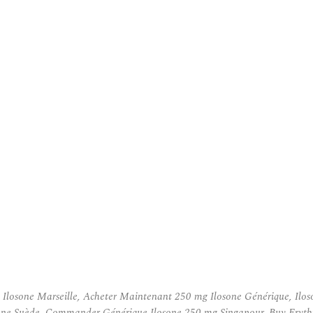
 Ilosone Marseille, Acheter Maintenant 250 mg Ilosone Générique, Ilos
one Suède, Commander Générique Ilosone 250 mg Singapour, Buy Erythro