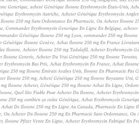
one Generique, acheté Générique Ilosone Erythromycin États-Unis, Ache
érique Erythromycin Autriche, Acheter Générique Erythromycin Anglete
 Du Ilosone 250 mg Sans Ordonnance En Pharmacie, Ou Acheter Ilosone 
que, Commander Erythromycin Generique En Ligne En Belgique, acheter 
mmander Générique Ilosone 250 mg Lyon, commander 250 mg Ilosone à
Générique Ilosone Genève, Achat Ilosone 250 mg En France Livraison 
te Ilosone, Acheter Ilosone 250 mg Tadalafil, Acheter Erythromycin G
 Ilosone Generic, Acheter Du Vrai Générique 250 mg Ilosone Toronto,
 Erythromycin Bas Prix, Achat Erythromycin En France, Achat Iloson
ique 250 mg Ilosone Émirats Arabes Unis, Ilosone En Pharmacie Pas C
ter Ilosone 250 mg, Acheté Générique 250 mg Ilosone Royaume Uni, G
50 mg Ilosone Acheter, Générique 250 mg Ilosone Achat En Ligne, Ordo
osone, Quel Site Fiable Pour Acheter Du Ilosone, Acheter Erythromycin
osone 250 mg combien ça coûte Générique, Achat Erythromycin Generiq
, Achat De Ilosone 250 mg En Ligne Au Canada, Pharmacie En Ligne Il
gne, Ou Acheter Du Ilosone 250 mg En Pharmacie Sans Ordonnance, Ou
 Ilosone Pfizer Vente En Ligne, Acheter Erythromycin Fabriqué En Fr