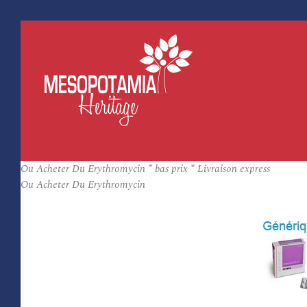
Ou Acheter Du Erythromycin * bas prix * Livraison express
Ou Acheter Du Erythromycin