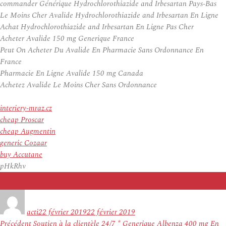
commander Générique Hydrochlorothiazide and Irbesartan Pays-Bas
Le Moins Cher Avalide Hydrochlorothiazide and Irbesartan En Ligne
Achat Hydrochlorothiazide and Irbesartan En Ligne Pas Cher
Acheter Avalide 150 mg Generique France
Peut On Acheter Du Avalide En Pharmacie Sans Ordonnance En
France
Pharmacie En Ligne Avalide 150 mg Canada
Achetez Avalide Le Moins Cher Sans Ordonnance
interiery-mraz.cz
cheap Proscar
cheap Augmentin
generic Cozaar
buy Accutane
pHkRhv
Auteur
Publié
le
acti
22 février 2019
22 février 2019
Navigation
Article
Précédent
Soutien à la clientèle 24/7 * Generique Albenza 400 mg En