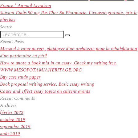
de
précédent :
France * Airmail Livraison
l’article
Article
Suivant
Cialis 50 mg Pas Cher En Pharmacie. Livraison gratuite. prix le
suivant :
plus bas
Search
Recherche
Recherche
pour
Recent Posts
:
Mossoul à cœur ouvert, plaidoyer d’un architecte pour la réhabilitation
d’un patrimoine en péril
How to quote a book mla in an essay. Check my writing free.
WWW.MESOPOTAMIAHERITAGE.ORG
Buy case study paper
Book proposal writing service. Basic essay writing
Cause and effect essay topics on current events
Recent Comments
Archives
février 2022
octobre 2019
septembre 2019
août 2019