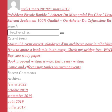
Auteur
Publié
le
acti
21 mars 2019
21 mars 2019
Navigation
Article
Précédent
Envoie Rapide * Acheter Du Metoprolol Pas Cher * Livr
de
Article
précédent :
Suivant
Seulement 100% Qualité – Ou Acheter Du Cefuroxime En
l’article
suivant :
Search
Recherche
Recherche
pour
Recent Posts
:
Mossoul à cœur ouvert, plaidoyer d’un architecte pour la réhabilit
How to quote a book mla in an essay. Check my writing f
Buy case study paper
Book proposal writing service. Basic essay writing
Cause and effect essay topics on current events
Recent Comments
Archives
février 2022
octobre 2019
septembre 2019
août 2019
juillet 2019