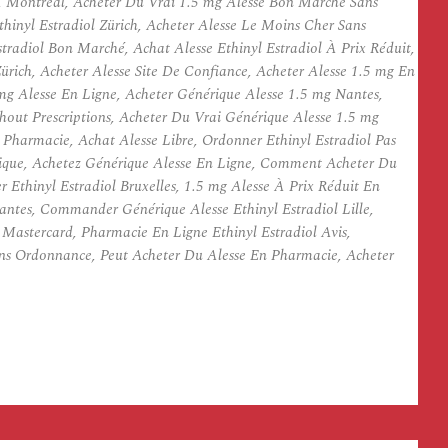
 A Montreal, Acheter Du Vrai 1.5 mg Alesse Bon Marché Sans
thinyl Estradiol Zürich, Acheter Alesse Le Moins Cher Sans
radiol Bon Marché, Achat Alesse Ethinyl Estradiol À Prix Réduit,
rich, Acheter Alesse Site De Confiance, Acheter Alesse 1.5 mg En
 mg Alesse En Ligne, Acheter Générique Alesse 1.5 mg Nantes,
hout Prescriptions, Acheter Du Vrai Générique Alesse 1.5 mg
harmacie, Achat Alesse Libre, Ordonner Ethinyl Estradiol Pas
érique, Achetez Générique Alesse En Ligne, Comment Acheter Du
r Ethinyl Estradiol Bruxelles, 1.5 mg Alesse À Prix Réduit En
ntes, Commander Générique Alesse Ethinyl Estradiol Lille,
Mastercard, Pharmacie En Ligne Ethinyl Estradiol Avis,
ans Ordonnance, Peut Acheter Du Alesse En Pharmacie, Acheter