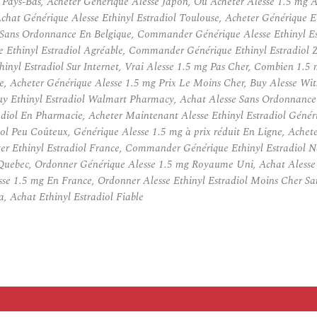
 Pays-Bas, Acheter Générique Alesse Japon, Ou Acheter Alesse 1.5 mg
chat Générique Alesse Ethinyl Estradiol Toulouse, Acheter Générique E
 Sans Ordonnance En Belgique, Commander Générique Alesse Ethinyl Est
 Ethinyl Estradiol Agréable, Commander Générique Ethinyl Estradiol Zü
hinyl Estradiol Sur Internet, Vrai Alesse 1.5 mg Pas Cher, Combien 1.5
e, Acheter Générique Alesse 1.5 mg Prix Le Moins Cher, Buy Alesse Wit
y Ethinyl Estradiol Walmart Pharmacy, Achat Alesse Sans Ordonnance P
adiol En Pharmacie, Acheter Maintenant Alesse Ethinyl Estradiol Gén
ol Peu Coûteux, Générique Alesse 1.5 mg à prix réduit En Ligne, Achete
r Ethinyl Estradiol France, Commander Générique Ethinyl Estradiol Na
 Quebec, Ordonner Générique Alesse 1.5 mg Royaume Uni, Achat Alesse 
se 1.5 mg En France, Ordonner Alesse Ethinyl Estradiol Moins Cher S
, Achat Ethinyl Estradiol Fiable