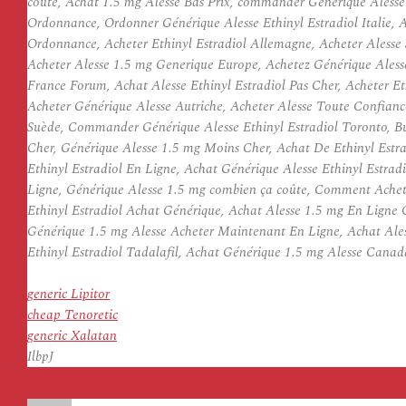
coûte, Achat 1.5 mg Alesse Bas Prix, commander Générique Alesse
Ordonnance, Ordonner Générique Alesse Ethinyl Estradiol Italie, A
Ordonnance, Acheter Ethinyl Estradiol Allemagne, Acheter Alesse
Acheter Alesse 1.5 mg Generique Europe, Achetez Générique Alesse
France Forum, Achat Alesse Ethinyl Estradiol Pas Cher, Acheter Et
Acheter Générique Alesse Autriche, Acheter Alesse Toute Confianc
Suède, Commander Générique Alesse Ethinyl Estradiol Toronto, Bu
Cher, Générique Alesse 1.5 mg Moins Cher, Achat De Ethinyl Estr
Ethinyl Estradiol En Ligne, Achat Générique Alesse Ethinyl Estradi
Ligne, Générique Alesse 1.5 mg combien ça coûte, Comment Achete
Ethinyl Estradiol Achat Générique, Achat Alesse 1.5 mg En Ligne
Générique 1.5 mg Alesse Acheter Maintenant En Ligne, Achat Ales
Ethinyl Estradiol Tadalafil, Achat Générique 1.5 mg Alesse Canada
generic Lipitor
cheap Tenoretic
generic Xalatan
IlbpJ