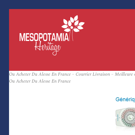
Ou Acheter Du Alesse En France – Courrier Livraison – Meilleure o
Ou Acheter Du Alesse En France