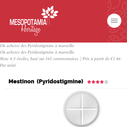
Où acheter des Pyridostigmine à marseille
Où acheter des Pyridostigmine à marseille
Note
4.3
étoiles, basé sur
165
commentaires.
|
Prix à partir de
€1.46
Par unité