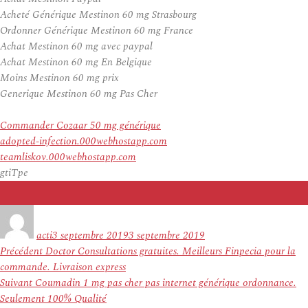
Acheté Générique Mestinon 60 mg Strasbourg
Ordonner Générique Mestinon 60 mg France
Achat Mestinon 60 mg avec paypal
Achat Mestinon 60 mg En Belgique
Moins Mestinon 60 mg prix
Generique Mestinon 60 mg Pas Cher
Commander Cozaar 50 mg générique
adopted-infection.000webhostapp.com
teamliskov.000webhostapp.com
gtiTpe
Auteur
Publié
le
acti
3 septembre 2019
3 septembre 2019
Navigation
Article
Précédent
Doctor Consultations gratuites. Meilleurs Finpecia pour la
de
précédent :
commande. Livraison express
l’article
Article
Suivant
Coumadin 1 mg pas cher pas internet générique ordonnance.
suivant :
Seulement 100% Qualité