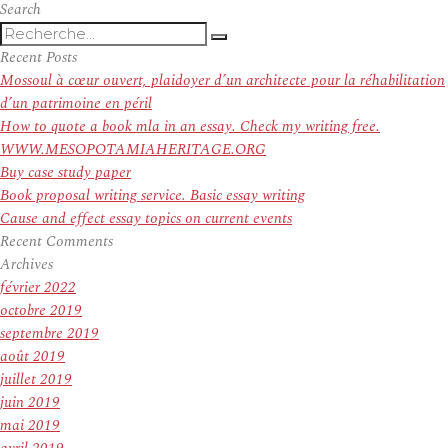
Search
Recherche
Recherche
pour
Recent Posts
:
Mossoul à cœur ouvert, plaidoyer d’un architecte pour la réhabilitation
d’un patrimoine en péril
How to quote a book mla in an essay. Check my writing free.
WWW.MESOPOTAMIAHERITAGE.ORG
Buy case study paper
Book proposal writing service. Basic essay writing
Cause and effect essay topics on current events
Recent Comments
Archives
février 2022
octobre 2019
septembre 2019
août 2019
juillet 2019
juin 2019
mai 2019