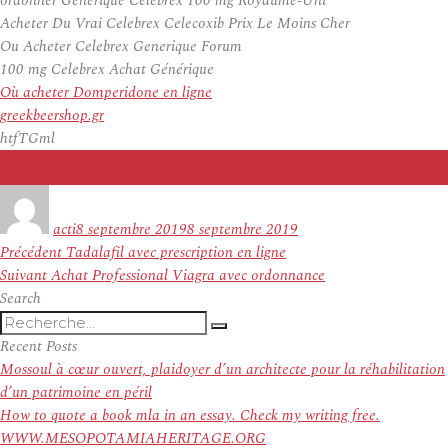
ordonner Générique Celebrex 100 mg Royaume-Uni
Acheter Du Vrai Celebrex Celecoxib Prix Le Moins Cher
Ou Acheter Celebrex Generique Forum
100 mg Celebrex Achat Générique
Où acheter Domperidone en ligne
greekbeershop.gr
htfTGml
Auteur
Publié
le
acti
8 septembre 2019
8 septembre 2019
Navigation
Article
Précédent
Tadalafil avec prescription en ligne
de
Article
précédent :
Suivant
Achat Professional Viagra avec ordonnance
l’article
suivant :
Search
Recherche
Recherche
pour
Recent Posts
:
Mossoul à cœur ouvert, plaidoyer d’un architecte pour la réhabilitation
d’un patrimoine en péril
How to quote a book mla in an essay. Check my writing free.
WWW.MESOPOTAMIAHERITAGE.ORG