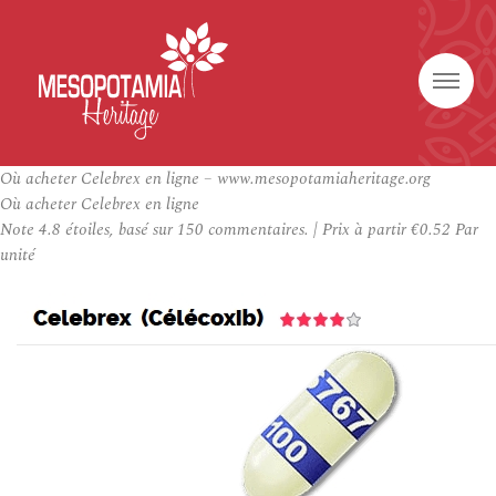
Où acheter Celebrex en ligne – www.mesopotamiaheritage.org
Où acheter Celebrex en ligne
Note
4.8
étoiles, basé sur
150
commentaires.
|
Prix à partir
€0.52
Par
unité