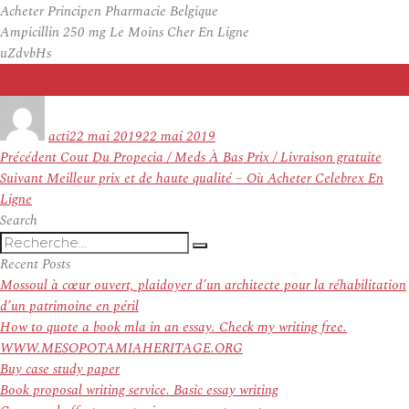
Acheter Principen Pharmacie Belgique
Ampicillin 250 mg Le Moins Cher En Ligne
uZdvbHs
Auteur
Publié
le
acti
22 mai 2019
22 mai 2019
Navigation
Article
Précédent
Cout Du Propecia / Meds À Bas Prix / Livraison gratuite
de
Article
précédent :
Suivant
Meilleur prix et de haute qualité – Où Acheter Celebrex En
l’article
suivant :
Ligne
Search
Recherche
Recherche
pour
Recent Posts
:
Mossoul à cœur ouvert, plaidoyer d’un architecte pour la réhabilitation
d’un patrimoine en péril
How to quote a book mla in an essay. Check my writing free.
WWW.MESOPOTAMIAHERITAGE.ORG
Buy case study paper
Book proposal writing service. Basic essay writing