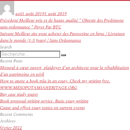
Auteur
Publié
le
acti
1 août 2019
1 août 2019
Navigation
Article
Précédent
Meilleur prix et de haute qualité * Obtenir des Prednisone
de
précédent :
sans ordonnance * Payer Par BTC
l’article
Article
Suivant
Meilleur site pour acheter des Paroxetine en ligne / Livraison
suivant :
dans le monde (1-3 Jours) / Sans Ordonnance
Search
Recherche
Recherche
pour
Recent Posts
:
Mossoul à cœur ouvert, plaidoyer d’un architecte pour la réhabilitation
d’un patrimoine en péril
How to quote a book mla in an essay. Check my writing free.
WWW.MESOPOTAMIAHERITAGE.ORG
Buy case study paper
Book proposal writing service. Basic essay writing
Cause and effect essay topics on current events
Recent Comments
Archives
février 2022