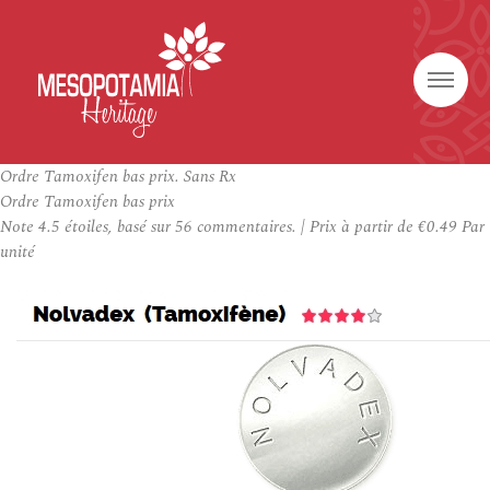
Ordre Tamoxifen bas prix. Sans Rx
Ordre Tamoxifen bas prix
Note
4.5
étoiles, basé sur
56
commentaires.
|
Prix à partir de
€0.49
Par
unité