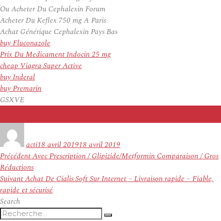
Ou Acheter Du Cephalexin Forum
Acheter Du Keflex 750 mg A Paris
Achat Générique Cephalexin Pays Bas
buy Fluconazole
Prix Du Medicament Indocin 25 mg
cheap Viagra Super Active
buy Inderal
buy Premarin
GSXVE
Auteur
Publié
le
acti
18 avril 2019
18 avril 2019
Navigation
Article
Précédent
Avec Prescription / Glipizide/Metformin Comparaison / Gros
de
précédent :
Réductions
l’article
Article
Suivant
Achat De Cialis Soft Sur Internet – Livraison rapide – Fiable,
suivant :
rapide et sécurisé
Search
Recherche
Recherche