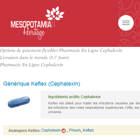
Options de paiement flexibles Pharmacie En Ligne Cephalexin
Livraison dans le monde (3-7 Jours)
Pharmacie En Ligne Cephalexin