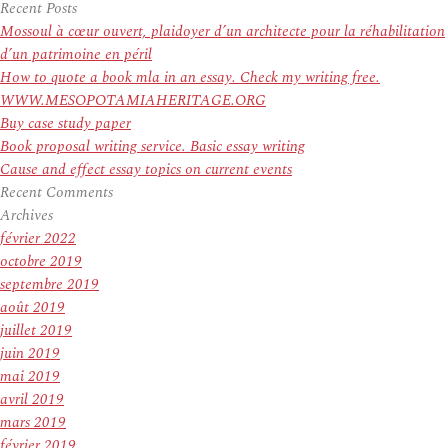
pour
Recent Posts
:
Mossoul à cœur ouvert, plaidoyer d’un architecte pour la réhabilitation
d’un patrimoine en péril
How to quote a book mla in an essay. Check my writing free.
WWW.MESOPOTAMIAHERITAGE.ORG
Buy case study paper
Book proposal writing service. Basic essay writing
Cause and effect essay topics on current events
Recent Comments
Archives
février 2022
octobre 2019
septembre 2019
août 2019
juillet 2019
juin 2019
mai 2019
avril 2019
mars 2019
février 2019