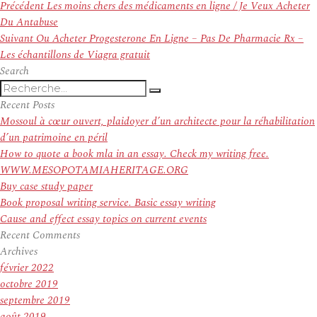
Navigation
Article
Précédent
Les moins chers des médicaments en ligne / Je Veux Acheter
de
précédent :
Du Antabuse
l’article
Article
Suivant
Ou Acheter Progesterone En Ligne – Pas De Pharmacie Rx –
suivant :
Les échantillons de Viagra gratuit
Search
Recherche
Recherche
pour
Recent Posts
:
Mossoul à cœur ouvert, plaidoyer d’un architecte pour la réhabilitation
d’un patrimoine en péril
How to quote a book mla in an essay. Check my writing free.
WWW.MESOPOTAMIAHERITAGE.ORG
Buy case study paper
Book proposal writing service. Basic essay writing
Cause and effect essay topics on current events
Recent Comments
Archives
février 2022
octobre 2019
septembre 2019
août 2019