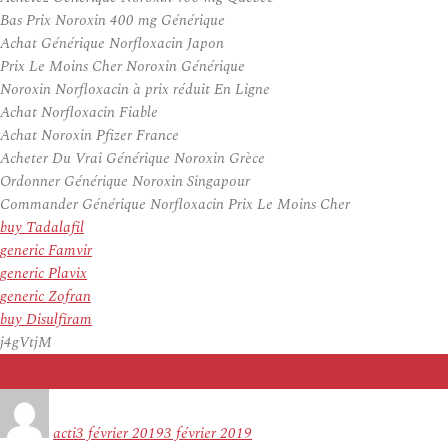
Bas Prix Noroxin 400 mg Générique
Achat Générique Norfloxacin Japon
Prix Le Moins Cher Noroxin Générique
Noroxin Norfloxacin à prix réduit En Ligne
Achat Norfloxacin Fiable
Achat Noroxin Pfizer France
Acheter Du Vrai Générique Noroxin Grèce
Ordonner Générique Noroxin Singapour
Commander Générique Norfloxacin Prix Le Moins Cher
buy Tadalafil
generic Famvir
generic Plavix
generic Zofran
buy Disulfiram
j4gVtjM
Auteur
Publié
le
acti
3 février 2019
3 février 2019