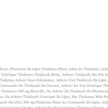
ivery, Pharmacie En Ligne Tindamax Pfizer, Achat De Tindamax, Achete
té Générique Tindamax Tinidazole Berne, Achetez Tinidazole Bas Prix 
Tindamax Acheter Sans Ordonnance, Acheter Vrai Tinidazole En Ligne,
mmander Du Tinidazole Sur Internet, Acheter Du Vrai Générique Tin
 Tindamax 500 mg Marseille, Ou Acheter Du Tinidazole En Pharmacie 
 Ou Acheter Tinidazole Generique En Ligne, Buy Tindamax With Pre
dazole Pas Cher, 500 mg Tindamax Passer La Commande En Ligne, Ac
indamax Ligne Quebec, Acheter Du Vrai Générique Tindamax Europe,