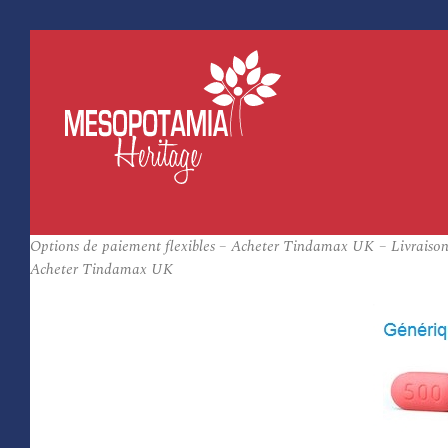
Options de paiement flexibles – Acheter Tindamax UK – Livraison
Acheter Tindamax UK