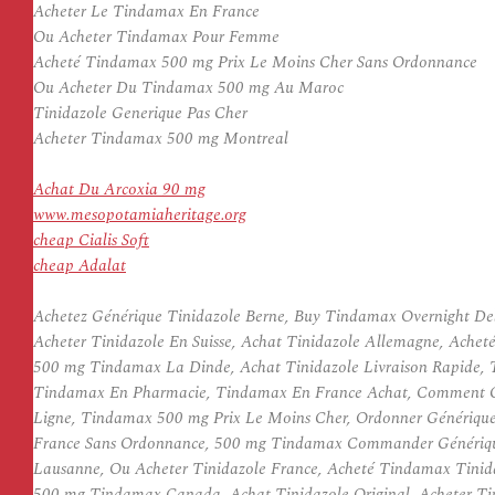
Acheter Le Tindamax En France
Ou Acheter Tindamax Pour Femme
Acheté Tindamax 500 mg Prix Le Moins Cher Sans Ordonnance
Ou Acheter Du Tindamax 500 mg Au Maroc
Tinidazole Generique Pas Cher
Acheter Tindamax 500 mg Montreal
Achat Du Arcoxia 90 mg
www.mesopotamiaheritage.org
cheap Cialis Soft
cheap Adalat
Achetez Générique Tinidazole Berne, Buy Tindamax Overnight Del
Acheter Tinidazole En Suisse, Achat Tinidazole Allemagne, Ache
500 mg Tindamax La Dinde, Achat Tinidazole Livraison Rapide, 
Tindamax En Pharmacie, Tindamax En France Achat, Comment Co
Ligne, Tindamax 500 mg Prix Le Moins Cher, Ordonner Générique
France Sans Ordonnance, 500 mg Tindamax Commander Générique,
Lausanne, Ou Acheter Tinidazole France, Acheté Tindamax Tini
500 mg Tindamax Canada, Achat Tinidazole Original, Acheter T