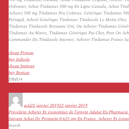
Ordonner, Achat Tindamax 500 mg En Ligne Canada, Achat Tind
Achetez 500 mg Tindamax Peu Coûteux, Générique Tindamax 500 
Portugal, Acheté Générique Tindamax Tinidazole Le Moins Cher, 
Tindamax Tinidazole Royaume Uni, Ou Acheter Tindamax Génériq
Tindamax Au Maroc, Tindamax Générique Pas Cher, Peut On Ach
Commander Du Tinidazole Internet, Acheter Tindamax France S
cheap Proscar
buy Indocin
cheap Imigran
buy Benicar
DBdU4
Auteur
Publié
le
acti
22 janvier 2019
22 janvier 2019
Navigation
Article
Précédent
Acheter Et économiser de l’argent Adalat En Pharmaci
de
Article
précédent :
Suivant
Achat De Premarin 0.625 mg En France. Acheter Et économ
l’article
suivant :
Search