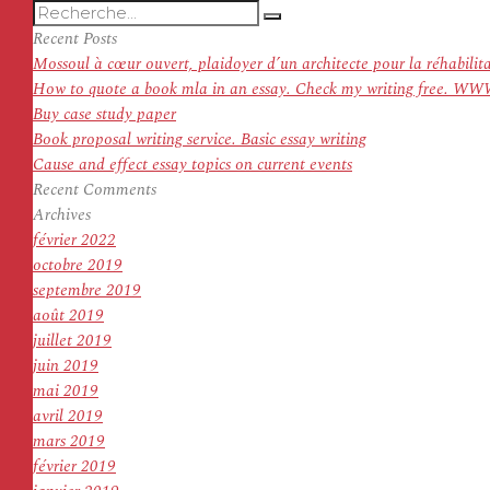
Recherche
Recherche
pour
Recent Posts
:
Mossoul à cœur ouvert, plaidoyer d’un architecte pour la réhabilit
How to quote a book mla in an essay. Check my writing f
Buy case study paper
Book proposal writing service. Basic essay writing
Cause and effect essay topics on current events
Recent Comments
Archives
février 2022
octobre 2019
septembre 2019
août 2019
juillet 2019
juin 2019
mai 2019
avril 2019
mars 2019
février 2019