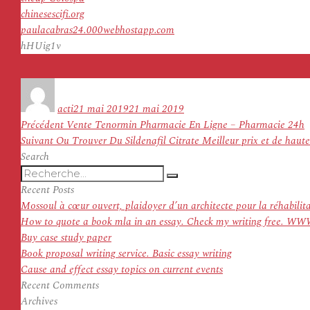
chinesescifi.org
paulacabras24.000webhostapp.com
hHUig1v
Auteur
Publié
le
acti
21 mai 2019
21 mai 2019
Navigation
Article
Précédent
Vente Tenormin Pharmacie En Ligne – Pharmacie 24h
de
Article
précédent :
Suivant
Ou Trouver Du Sildenafil Citrate Meilleur prix et de haute
l’article
suivant :
Search
Recherche
Recherche
pour
Recent Posts
:
Mossoul à cœur ouvert, plaidoyer d’un architecte pour la réhabilit
How to quote a book mla in an essay. Check my writing f
Buy case study paper
Book proposal writing service. Basic essay writing
Cause and effect essay topics on current events
Recent Comments
Archives