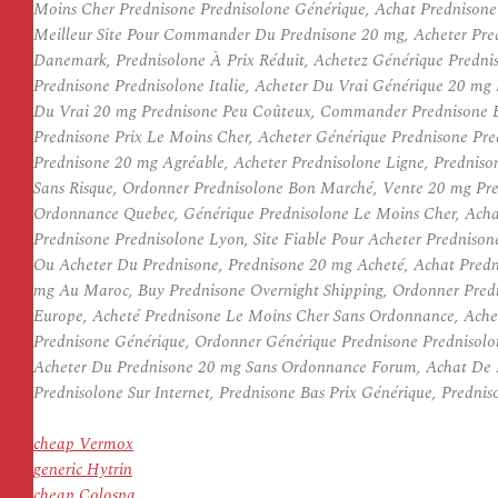
Moins Cher Prednisone Prednisolone Générique, Achat Prednisone
Meilleur Site Pour Commander Du Prednisone 20 mg, Acheter Pred
Danemark, Prednisolone À Prix Réduit, Achetez Générique Predni
Prednisone Prednisolone Italie, Acheter Du Vrai Générique 20 mg
Du Vrai 20 mg Prednisone Peu Coûteux, Commander Prednisone B
Prednisone Prix Le Moins Cher, Acheter Générique Prednisone Pre
Prednisone 20 mg Agréable, Acheter Prednisolone Ligne, Predniso
Sans Risque, Ordonner Prednisolone Bon Marché, Vente 20 mg Pre
Ordonnance Quebec, Générique Prednisolone Le Moins Cher, Achat
Prednisone Prednisolone Lyon, Site Fiable Pour Acheter Predniso
Ou Acheter Du Prednisone, Prednisone 20 mg Acheté, Achat Predn
mg Au Maroc, Buy Prednisone Overnight Shipping, Ordonner Pre
Europe, Acheté Prednisone Le Moins Cher Sans Ordonnance, Ache
Prednisone Générique, Ordonner Générique Prednisone Prednisol
Acheter Du Prednisone 20 mg Sans Ordonnance Forum, Achat De Pr
Prednisolone Sur Internet, Prednisone Bas Prix Générique, Predni
cheap Vermox
generic Hytrin
cheap Colospa