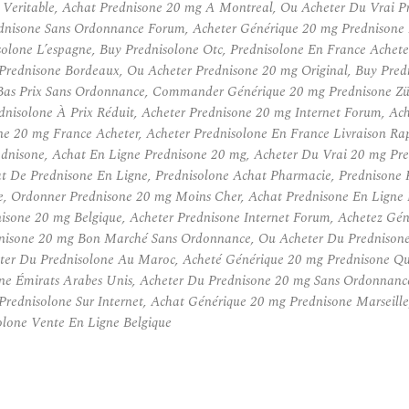
 Veritable, Achat Prednisone 20 mg A Montreal, Ou Acheter Du Vrai P
nisone Sans Ordonnance Forum, Acheter Générique 20 mg Prednisone Z
solone L’espagne, Buy Prednisolone Otc, Prednisolone En France Ache
 Prednisone Bordeaux, Ou Acheter Prednisone 20 mg Original, Buy Pred
as Prix Sans Ordonnance, Commander Générique 20 mg Prednisone Züri
dnisolone À Prix Réduit, Acheter Prednisone 20 mg Internet Forum, A
ne 20 mg France Acheter, Acheter Prednisolone En France Livraison Rap
dnisone, Achat En Ligne Prednisone 20 mg, Acheter Du Vrai 20 mg Pr
 De Prednisone En Ligne, Prednisolone Achat Pharmacie, Prednisone P
ne, Ordonner Prednisone 20 mg Moins Cher, Achat Prednisone En Ligne
isone 20 mg Belgique, Acheter Prednisone Internet Forum, Achetez Gé
dnisone 20 mg Bon Marché Sans Ordonnance, Ou Acheter Du Prednison
ter Du Prednisolone Au Maroc, Acheté Générique 20 mg Prednisone Qu
one Émirats Arabes Unis, Acheter Du Prednisone 20 mg Sans Ordonnan
ednisolone Sur Internet, Achat Générique 20 mg Prednisone Marseill
solone Vente En Ligne Belgique