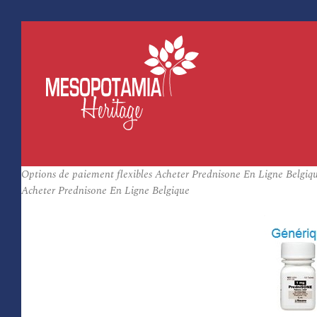
Options de paiement flexibles Acheter Prednisone En Ligne Belgiq
Acheter Prednisone En Ligne Belgique