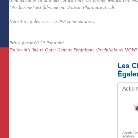
commercialisé en tant que : Ancortone, Deltasone, Meticorten, Nos
*Prednisone® est fabriqué par Watson Pharmaceuticals.
Note
4.6
étoiles, basé sur
293
commentaires.
Prix à partir
€0.29
Par unité
Follow this link to Order Generic Prednisone (Prednisolone) NOW!