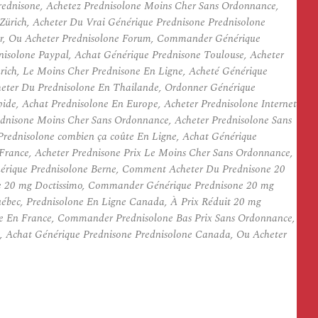
rednisone, Achetez Prednisolone Moins Cher Sans Ordonnance,
ürich, Acheter Du Vrai Générique Prednisone Prednisolone
ter, Ou Acheter Prednisolone Forum, Commander Générique
nisolone Paypal, Achat Générique Prednisone Toulouse, Acheter
ch, Le Moins Cher Prednisone En Ligne, Acheté Générique
cheter Du Prednisolone En Thailande, Ordonner Générique
ide, Achat Prednisolone En Europe, Acheter Prednisolone Internet
ednisone Moins Cher Sans Ordonnance, Acheter Prednisolone Sans
rednisolone combien ça coûte En Ligne, Achat Générique
 France, Acheter Prednisone Prix Le Moins Cher Sans Ordonnance,
nérique Prednisolone Berne, Comment Acheter Du Prednisone 20
e 20 mg Doctissimo, Commander Générique Prednisone 20 mg
ébec, Prednisolone En Ligne Canada, À Prix Réduit 20 mg
ce En France, Commander Prednisolone Bas Prix Sans Ordonnance,
e, Achat Générique Prednisone Prednisolone Canada, Ou Acheter