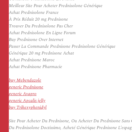
Meilleur Site Pour Acheter Prednisolone Générique
Achat Prednisolone France
À Prix Réduit 20 mg Prednisone
Trouver Du Prednisolone Pas Cher
Achat Prednisolone En Ligne Forum
Buy Prednisone Over Internet
Passer La Commande Prednisone Prednisolone Générique
Générique 20 mg Prednisone Achat
Achat Prednisone Maroc
Achat Prednisone Pharmacie
buy Mebendazole
generic Prednisone
generic Avapro
generic Apcalis jelly
buy Trihexyphenidyl
Site Pour Acheter Du Prednisone, Ou Acheter Du Prednisone Sans 
Du Prednisolone Doctissimo, Acheté Générique Prednisone L’espag