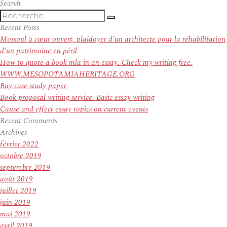
Search
Recherche
Recherche
pour
Recent Posts
:
Mossoul à cœur ouvert, plaidoyer d’un architecte pour la réhabilitation
d’un patrimoine en péril
How to quote a book mla in an essay. Check my writing free.
WWW.MESOPOTAMIAHERITAGE.ORG
Buy case study paper
Book proposal writing service. Basic essay writing
Cause and effect essay topics on current events
Recent Comments
Archives
février 2022
octobre 2019
septembre 2019
août 2019
juillet 2019
juin 2019
mai 2019
avril 2019