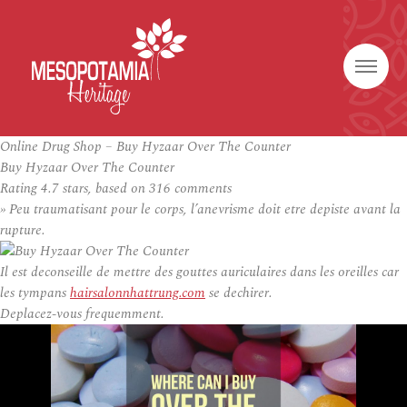
Online Drug Shop – Buy Hyzaar Over The Counter
Buy Hyzaar Over The Counter
Rating
4.7
stars, based on
316
comments
» Peu traumatisant pour le corps, l’anevrisme doit etre depiste avant la
rupture.
Il est deconseille de mettre des gouttes auriculaires dans les oreilles car
les tympans
hairsalonnhattrung.com
se dechirer.
Deplacez-vous frequemment.