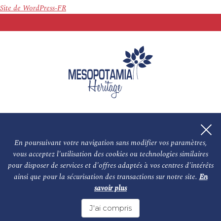
Site de WordPress-FR
En poursuivant votre navigation sans modifier vos paramètres,
vous acceptez l'utilisation des cookies ou technologies similaires
L'association
NOS PARTENAIRES
pour disposer de services et d'offres adaptés à vos centres d'intérêts
ainsi que pour la sécurisation des transactions sur notre site.
En
Le conseil scientifique et nos experts
Les auteurs
savoir plus
Mentions légales
Nous contacter
J'ai compris