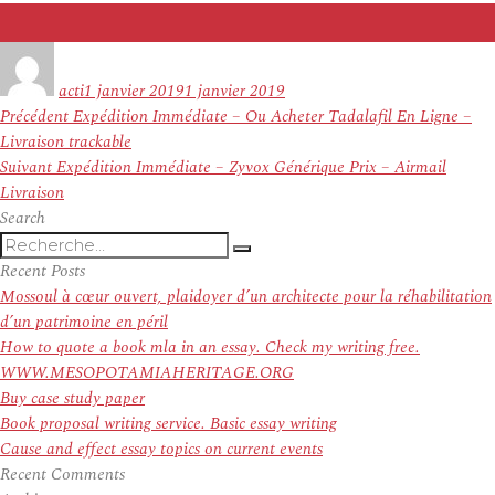
Auteur
Publié
le
acti
1 janvier 2019
1 janvier 2019
Navigation
Article
Précédent
Expédition Immédiate – Ou Acheter Tadalafil En Ligne –
de
précédent :
Livraison trackable
l’article
Article
Suivant
Expédition Immédiate – Zyvox Générique Prix – Airmail
suivant :
Livraison
Search
Recherche
Recherche
pour
Recent Posts
:
Mossoul à cœur ouvert, plaidoyer d’un architecte pour la réhabilitation
d’un patrimoine en péril
How to quote a book mla in an essay. Check my writing free.
WWW.MESOPOTAMIAHERITAGE.ORG
Buy case study paper
Book proposal writing service. Basic essay writing
Cause and effect essay topics on current events
Recent Comments