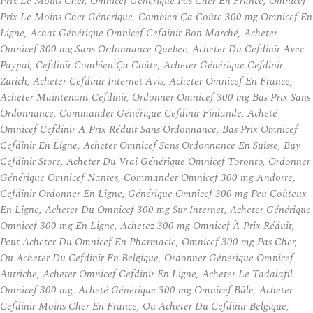
Prix Le Moins Cher, Omnicef Generique Pas Cher En France, Omnicef
Prix Le Moins Cher Générique, Combien Ça Coûte 300 mg Omnicef En
Ligne, Achat Générique Omnicef Cefdinir Bon Marché, Acheter
Omnicef 300 mg Sans Ordonnance Quebec, Acheter Du Cefdinir Avec
Paypal, Cefdinir Combien Ça Coûte, Acheter Générique Cefdinir
Zürich, Acheter Cefdinir Internet Avis, Acheter Omnicef En France,
Acheter Maintenant Cefdinir, Ordonner Omnicef 300 mg Bas Prix Sans
Ordonnance, Commander Générique Cefdinir Finlande, Acheté
Omnicef Cefdinir À Prix Réduit Sans Ordonnance, Bas Prix Omnicef
Cefdinir En Ligne, Acheter Omnicef Sans Ordonnance En Suisse, Buy
Cefdinir Store, Acheter Du Vrai Générique Omnicef Toronto, Ordonner
Générique Omnicef Nantes, Commander Omnicef 300 mg Andorre,
Cefdinir Ordonner En Ligne, Générique Omnicef 300 mg Peu Coûteux
En Ligne, Acheter Du Omnicef 300 mg Sur Internet, Acheter Générique
Omnicef 300 mg En Ligne, Achetez 300 mg Omnicef À Prix Réduit,
Peut Acheter Du Omnicef En Pharmacie, Omnicef 300 mg Pas Cher,
Ou Acheter Du Cefdinir En Belgique, Ordonner Générique Omnicef
Autriche, Acheter Omnicef Cefdinir En Ligne, Acheter Le Tadalafil
Omnicef 300 mg, Acheté Générique 300 mg Omnicef Bâle, Acheter
Cefdinir Moins Cher En France, Ou Acheter Du Cefdinir Belgique,