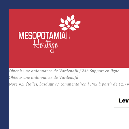
Obtenir une ordonnance de Vardenafil / 24h Support en ligne
Obtenir une ordonnance de Vardenafil
Note
4.5
étoiles, basé sur
77
commentaires.
|
Prix à partir de
€2.74