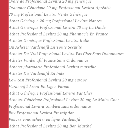
Ordre de Professional Levitra 20 mg générique
Ordonner Générique 20 mg Professional Levitra Agréable
20 mg Professional Levitra Vente Générique
Achat Générique 20 mg Professional Levitra Nantes
Achat Générique Professional Levitra 20 mg La Dinde
Achat Professional Levitra 20 mg Pharmacie En France
Acheter Générique Professional Levitra Italie
Ou Acheter Vardenafil En Toute Securité
Acheter Du Vrai Professional Levitra Pas Cher Sans Ordonnance
Acheter Vardenafil France Sans Ordonnance
Acheter pharmacie Professional Levitra marseille
Acheter Du Vardenafil En Inde
Low cost Professional Levitra 20 mg europe
Vardenafil Achat En Ligne Forum
Achat Générique Professional Levitra Pas Cher
Achetez Générique Professional Levitra 20 mg Le Moins Cher
Professional Levitra combien sans ordonnance
Buy Professional Levitra Prescription
Pouvez-vous acheter en ligne Vardenafil
Achat Professional Levitra 20 mg Bon Marché