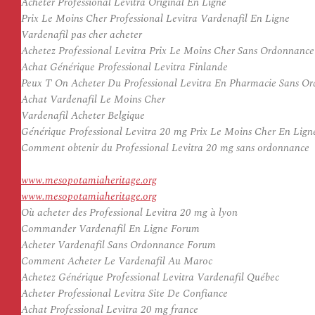
Acheter Professional Levitra Original En Ligne
Prix Le Moins Cher Professional Levitra Vardenafil En Ligne
Vardenafil pas cher acheter
Achetez Professional Levitra Prix Le Moins Cher Sans Ordonnance
Achat Générique Professional Levitra Finlande
Peux T On Acheter Du Professional Levitra En Pharmacie Sans O
Achat Vardenafil Le Moins Cher
Vardenafil Acheter Belgique
Générique Professional Levitra 20 mg Prix Le Moins Cher En Lign
Comment obtenir du Professional Levitra 20 mg sans ordonnance
www.mesopotamiaheritage.org
www.mesopotamiaheritage.org
Où acheter des Professional Levitra 20 mg à lyon
Commander Vardenafil En Ligne Forum
Acheter Vardenafil Sans Ordonnance Forum
Comment Acheter Le Vardenafil Au Maroc
Achetez Générique Professional Levitra Vardenafil Québec
Acheter Professional Levitra Site De Confiance
Achat Professional Levitra 20 mg france