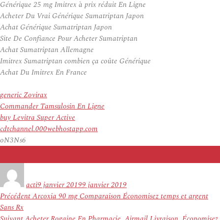
Générique 25 mg Imitrex à prix réduit En Ligne
Acheter Du Vrai Générique Sumatriptan Japon
Achat Générique Sumatriptan Japon
Site De Confiance Pour Acheter Sumatriptan
Achat Sumatriptan Allemagne
Imitrex Sumatriptan combien ça coûte Générique
Achat Du Imitrex En France
generic Zovirax
Commander Tamsulosin En Ligne
buy Levitra Super Active
cdtchannel.000webhostapp.com
oN3Ns6
Auteur
Publié
le
acti
9 janvier 2019
9 janvier 2019
Navigation
Article
Précédent
Arcoxia 90 mg Comparaison Économisez temps et argent
de
précédent :
Sans Rx
l’article
Article
Suivant
Acheter Rogaine En Pharmacie. Airmail Livraison. Économisez