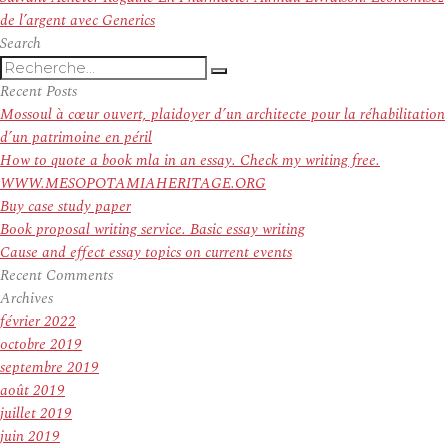
suivant :
de l’argent avec Generics
Search
Recherche
Recherche
pour
Recent Posts
:
Mossoul à cœur ouvert, plaidoyer d’un architecte pour la réhabilitation
d’un patrimoine en péril
How to quote a book mla in an essay. Check my writing free.
WWW.MESOPOTAMIAHERITAGE.ORG
Buy case study paper
Book proposal writing service. Basic essay writing
Cause and effect essay topics on current events
Recent Comments
Archives
février 2022
octobre 2019
septembre 2019
août 2019
juillet 2019
juin 2019