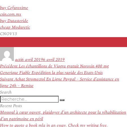
buy Cefuroxime
csin.com.mx
buy Dutasteride
cheap Moduretic
CNOV13
Auteur
Publié
le
acti
6 avril 2019
6 avril 2019
Navigation
Article
Précédent
Les échantillons de Viagra gratuit Noroxin 400 mg
de
précédent :
Generique Fiable Expédition la plus rapide des Etats-Unis
l’article
Article
Suivant
Achat Stromectol En Ligne Paypal – Service d’assistance en
suivant :
ligne 24h – Remise
Search
Recherche
Recherche
pour
Recent Posts
:
Mossoul à cœur ouvert, plaidoyer d’un architecte pour la réhabilitation
d’un patrimoine en péril
How to quote a book mla in an essay. Check my writing free.