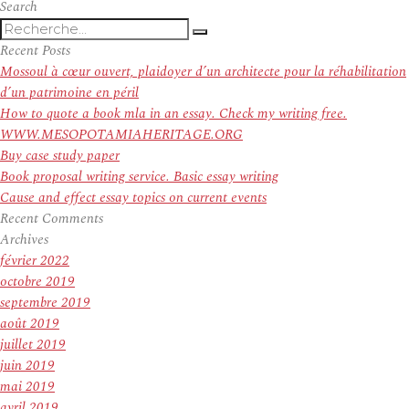
Search
Recherche
Recherche
pour
Recent Posts
:
Mossoul à cœur ouvert, plaidoyer d’un architecte pour la réhabilitation
d’un patrimoine en péril
How to quote a book mla in an essay. Check my writing free.
WWW.MESOPOTAMIAHERITAGE.ORG
Buy case study paper
Book proposal writing service. Basic essay writing
Cause and effect essay topics on current events
Recent Comments
Archives
février 2022
octobre 2019
septembre 2019
août 2019
juillet 2019
juin 2019
mai 2019
avril 2019