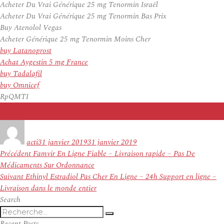
Acheter Du Vrai Générique 25 mg Tenormin Israël
Acheter Du Vrai Générique 25 mg Tenormin Bas Prix
Buy Atenolol Vegas
Acheter Générique 25 mg Tenormin Moins Cher
buy Latanoprost
Achat Aygestin 5 mg France
buy Tadalafil
buy Omnicef
RpQMTI
Auteur
Publié
le
acti
31 janvier 2019
31 janvier 2019
Navigation
Article
Précédent
Famvir En Ligne Fiable – Livraison rapide – Pas De
de
précédent :
Médicaments Sur Ordonnance
l’article
Article
Suivant
Ethinyl Estradiol Pas Cher En Ligne – 24h Support en ligne –
suivant :
Livraison dans le monde entier
Search
Recherche
Recherche
pour
Recent Posts