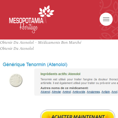
Obtenir Du Atenolol – Médicaments Bon Marché
Obtenir Du Atenolol