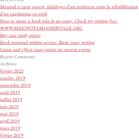
:
Mossoul à cœur ouvert, plaidoyer d’un architecte pour la réhabilitation
d’un patrimoine en péril
How to quote a book mla in an essay. Check my writing free.
WWW.MESOPOTAMIAHERITAGE.ORG
Buy case study paper
Book proposal writing service. Basic essay writing
Cause and effect essay topics on current events
Recent Comments
Archives
février 2022
octobre 2019
septembre 2019
août 2019
juillet 2019
juin 2019
mai 2019
avril 2019
mars 2019
février 2019