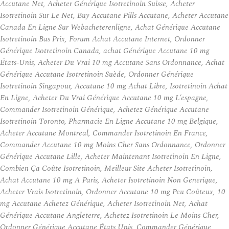
Accutane Net, Acheter Générique Isotretinoin Suisse, Acheter
Isotretinoin Sur Le Net, Buy Accutane Pills Accutane, Acheter Accutane
Canada En Ligne Sur Webacheterenligne, Achat Générique Accutane
Isotretinoin Bas Prix, Forum Achat Accutane Internet, Ordonner
Générique Isotretinoin Canada, achat Générique Accutane 10 mg
États-Unis, Acheter Du Vrai 10 mg Accutane Sans Ordonnance, Achat
Générique Accutane Isotretinoin Suède, Ordonner Générique
Isotretinoin Singapour, Accutane 10 mg Achat Libre, Isotretinoin Achat
En Ligne, Acheter Du Vrai Générique Accutane 10 mg L’espagne,
Commander Isotretinoin Générique, Achetez Générique Accutane
Isotretinoin Toronto, Pharmacie En Ligne Accutane 10 mg Belgique,
Acheter Accutane Montreal, Commander Isotretinoin En France,
Commander Accutane 10 mg Moins Cher Sans Ordonnance, Ordonner
Générique Accutane Lille, Acheter Maintenant Isotretinoin En Ligne,
Combien Ça Coûte Isotretinoin, Meilleur Site Acheter Isotretinoin,
Achat Accutane 10 mg A Paris, Acheter Isotretinoin Non Generique,
Acheter Vrais Isotretinoin, Ordonner Accutane 10 mg Peu Coûteux, 10
mg Accutane Achetez Générique, Acheter Isotretinoin Net, Achat
Générique Accutane Angleterre, Achetez Isotretinoin Le Moins Cher,
Ordonner Générique Accutane États Unis, Commander Générique