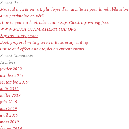
pour
Recent Posts
:
Mossoul à cœur ouvert, plaidoyer d’un architecte pour la réhabilitation
d’un patrimoine en péril
How to quote a book mla in an essay. Check my writing free.
WWW.MESOPOTAMIAHERITAGE.ORG
Buy case study paper
Book proposal writing service. Basic essay writing
Cause and effect essay topics on current events
Recent Comments
Archives
février 2022
octobre 2019
septembre 2019
août 2019
juillet 2019
juin 2019
mai 2019
avril 2019
mars 2019
février 2019