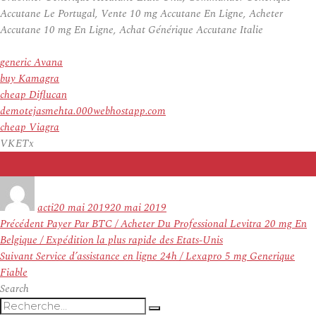
Accutane Le Portugal, Vente 10 mg Accutane En Ligne, Acheter
Accutane 10 mg En Ligne, Achat Générique Accutane Italie
generic Avana
buy Kamagra
cheap Diflucan
demotejasmehta.000webhostapp.com
cheap Viagra
VKETx
Auteur
Publié
le
acti
20 mai 2019
20 mai 2019
Navigation
Article
Précédent
Payer Par BTC / Acheter Du Professional Levitra 20 mg En
de
précédent :
Belgique / Expédition la plus rapide des Etats-Unis
l’article
Article
Suivant
Service d’assistance en ligne 24h / Lexapro 5 mg Generique
suivant :
Fiable
Search
Recherche
Recherche