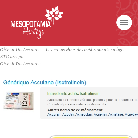
Obtenir Du Accutane – Les moins chers des médicaments en ligne –
BTC accepté
Obtenir Du Accutane