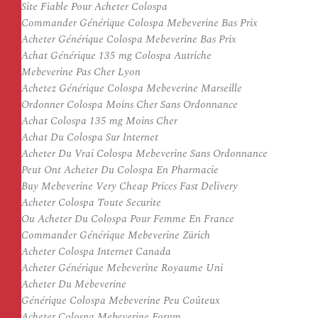
Site Fiable Pour Acheter Colospa
Commander Générique Colospa Mebeverine Bas Prix
Acheter Générique Colospa Mebeverine Bas Prix
Achat Générique 135 mg Colospa Autriche
Mebeverine Pas Cher Lyon
Achetez Générique Colospa Mebeverine Marseille
Ordonner Colospa Moins Cher Sans Ordonnance
Achat Colospa 135 mg Moins Cher
Achat Du Colospa Sur Internet
Acheter Du Vrai Colospa Mebeverine Sans Ordonnance
Peut Ont Acheter Du Colospa En Pharmacie
Buy Mebeverine Very Cheap Prices Fast Delivery
Acheter Colospa Toute Securite
Ou Acheter Du Colospa Pour Femme En France
Commander Générique Mebeverine Zürich
Acheter Colospa Internet Canada
Acheter Générique Mebeverine Royaume Uni
Acheter Du Mebeverine
Générique Colospa Mebeverine Peu Coûteux
Acheter Colospa Mebeverine Forum