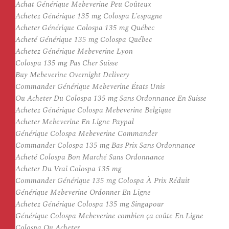
Achat Générique Mebeverine Peu Coûteux
Achetez Générique 135 mg Colospa L’espagne
Acheter Générique Colospa 135 mg Québec
Acheté Générique 135 mg Colospa Québec
Achetez Générique Mebeverine Lyon
Colospa 135 mg Pas Cher Suisse
Buy Mebeverine Overnight Delivery
Commander Générique Mebeverine États Unis
Ou Acheter Du Colospa 135 mg Sans Ordonnance En Suisse
Achetez Générique Colospa Mebeverine Belgique
Acheter Mebeverine En Ligne Paypal
Générique Colospa Mebeverine Commander
Commander Colospa 135 mg Bas Prix Sans Ordonnance
Acheté Colospa Bon Marché Sans Ordonnance
Acheter Du Vrai Colospa 135 mg
Commander Générique 135 mg Colospa À Prix Réduit
Générique Mebeverine Ordonner En Ligne
Achetez Générique Colospa 135 mg Singapour
Générique Colospa Mebeverine combien ça coûte En Ligne
Colospa Ou Acheter