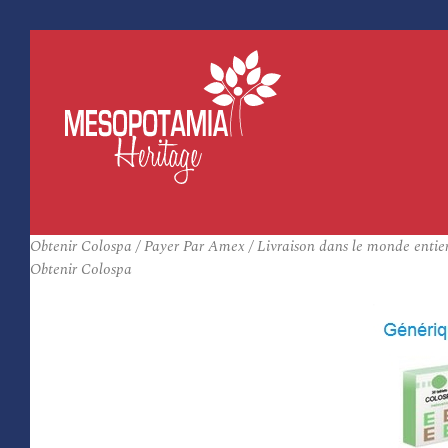
Obtenir Colospa / Payer Par Amex / Livraison dans le monde entier
Obtenir Colospa