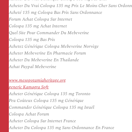
Acheter Du Vrai Colospa 135 mg Prix Le Moins Cher Sans Ordon
Acheté 135 mg Colospa Bas Prix Sans Ordonnance
Forum Achat Colospa Sur Internet
Colospa 135 mg Achat Internet
Quel Site Pour Commander Du Mebeverine
Colospa 135 mg Bas Prix
Achetez Générique Colospa Mebeverine Norvège
Acheter Mebeverine En Pharmacie Forum
Acheter Du Mebeverine En Thailande
Achat Paypal Mebeverine
www.mesopotamiaheritage.org
generic Kamagra Soft
Acheter Générique Colospa 135 mg Toronto
Peu Coûteux Colospa 135 mg Générique
Commander Générique Colospa 135 mg Israël
Colospa Achat Forum
Acheter Colospa Sur Internet France
Acheter Du Colospa 135 mg Sans Ordonnance En France