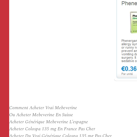
Comment Acheter Vrai Mebeverine
Ou Acheter Mebeverine En Suisse
Acheter Générique Mebeverine L’espagne
Acheter Colospa 135 mg En France Pas Cher
Acheter Du Vrai Générique Colospa 135 mg Pas Cher