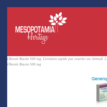
Obtenir Biaxin 500 mg. Livraison rapide par courrier ou Airmail. L
Obtenir Biaxin 500 mg