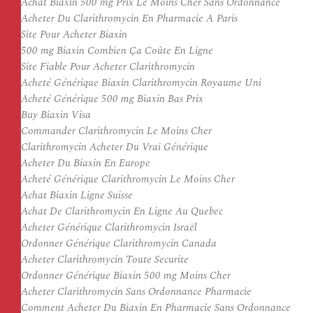
Achat Biaxin 500 mg Prix Le Moins Cher Sans Ordonnance
Acheter Du Clarithromycin En Pharmacie A Paris
Site Pour Acheter Biaxin
500 mg Biaxin Combien Ça Coûte En Ligne
Site Fiable Pour Acheter Clarithromycin
Acheté Générique Biaxin Clarithromycin Royaume Uni
Acheté Générique 500 mg Biaxin Bas Prix
Buy Biaxin Visa
Commander Clarithromycin Le Moins Cher
Clarithromycin Acheter Du Vrai Générique
Acheter Du Biaxin En Europe
Acheté Générique Clarithromycin Le Moins Cher
Achat Biaxin Ligne Suisse
Achat De Clarithromycin En Ligne Au Quebec
Acheter Générique Clarithromycin Israël
Ordonner Générique Clarithromycin Canada
Acheter Clarithromycin Toute Securite
Ordonner Générique Biaxin 500 mg Moins Cher
Acheter Clarithromycin Sans Ordonnance Pharmacie
Comment Acheter Du Biaxin En Pharmacie Sans Ordonnance