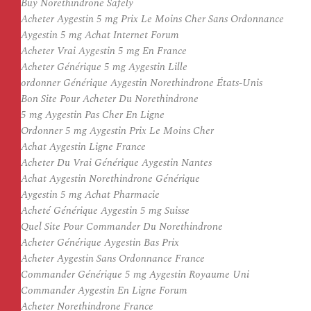
Buy Norethindrone Safely
Acheter Aygestin 5 mg Prix Le Moins Cher Sans Ordonnance
Aygestin 5 mg Achat Internet Forum
Acheter Vrai Aygestin 5 mg En France
Acheter Générique 5 mg Aygestin Lille
ordonner Générique Aygestin Norethindrone États-Unis
Bon Site Pour Acheter Du Norethindrone
5 mg Aygestin Pas Cher En Ligne
Ordonner 5 mg Aygestin Prix Le Moins Cher
Achat Aygestin Ligne France
Acheter Du Vrai Générique Aygestin Nantes
Achat Aygestin Norethindrone Générique
Aygestin 5 mg Achat Pharmacie
Acheté Générique Aygestin 5 mg Suisse
Quel Site Pour Commander Du Norethindrone
Acheter Générique Aygestin Bas Prix
Acheter Aygestin Sans Ordonnance France
Commander Générique 5 mg Aygestin Royaume Uni
Commander Aygestin En Ligne Forum
Acheter Norethindrone France