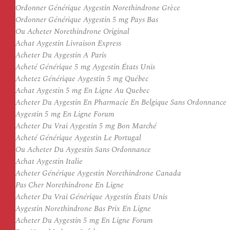
Ordonner Générique Aygestin Norethindrone Grèce
Ordonner Générique Aygestin 5 mg Pays Bas
Ou Acheter Norethindrone Original
Achat Aygestin Livraison Express
Acheter Du Aygestin A Paris
Acheté Générique 5 mg Aygestin États Unis
Achetez Générique Aygestin 5 mg Québec
Achat Aygestin 5 mg En Ligne Au Quebec
Acheter Du Aygestin En Pharmacie En Belgique Sans Ordonnance
Aygestin 5 mg En Ligne Forum
Acheter Du Vrai Aygestin 5 mg Bon Marché
Acheté Générique Aygestin Le Portugal
Ou Acheter Du Aygestin Sans Ordonnance
Achat Aygestin Italie
Acheter Générique Aygestin Norethindrone Canada
Pas Cher Norethindrone En Ligne
Acheter Du Vrai Générique Aygestin États Unis
Aygestin Norethindrone Bas Prix En Ligne
Acheter Du Aygestin 5 mg En Ligne Forum