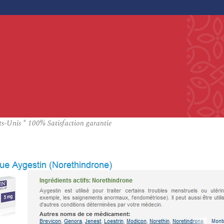
ts-Unis * 100% Satisfaction garantie