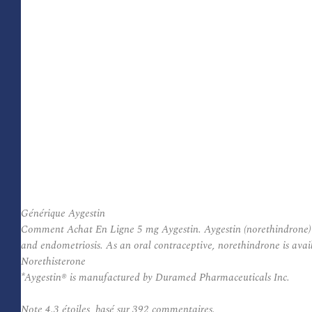
Générique Aygestin
Comment Achat En Ligne 5 mg Aygestin. Aygestin (norethindrone) is 
and endometriosis. As an oral contraceptive, norethindrone is avai
Norethisterone
*Aygestin® is manufactured by Duramed Pharmaceuticals Inc.
Note
4.3
étoiles, basé sur
392
commentaires.