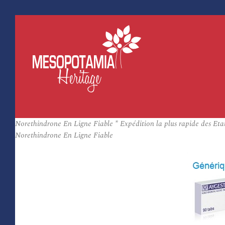
Norethindrone En Ligne Fiable * Expédition la plus rapide des Eta
Norethindrone En Ligne Fiable