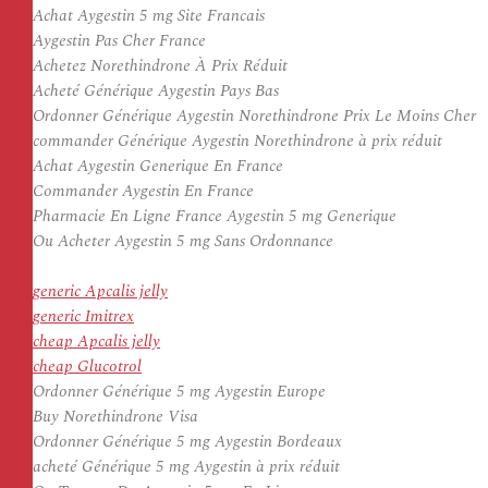
Achat Aygestin 5 mg Site Francais
Aygestin Pas Cher France
Achetez Norethindrone À Prix Réduit
Acheté Générique Aygestin Pays Bas
Ordonner Générique Aygestin Norethindrone Prix Le Moins Cher
commander Générique Aygestin Norethindrone à prix réduit
Achat Aygestin Generique En France
Commander Aygestin En France
Pharmacie En Ligne France Aygestin 5 mg Generique
Ou Acheter Aygestin 5 mg Sans Ordonnance
generic Apcalis jelly
generic Imitrex
cheap Apcalis jelly
cheap Glucotrol
Ordonner Générique 5 mg Aygestin Europe
Buy Norethindrone Visa
Ordonner Générique 5 mg Aygestin Bordeaux
acheté Générique 5 mg Aygestin à prix réduit