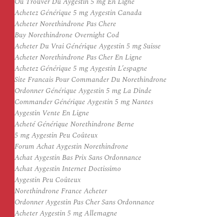
Ou Trouver Du Aygestin 5 mg En Ligne
Achetez Générique 5 mg Aygestin Canada
Acheter Norethindrone Pas Chere
Buy Norethindrone Overnight Cod
Acheter Du Vrai Générique Aygestin 5 mg Suisse
Acheter Norethindrone Pas Cher En Ligne
Achetez Générique 5 mg Aygestin L’espagne
Site Francais Pour Commander Du Norethindrone
Ordonner Générique Aygestin 5 mg La Dinde
Commander Générique Aygestin 5 mg Nantes
Aygestin Vente En Ligne
Acheté Générique Norethindrone Berne
5 mg Aygestin Peu Coûteux
Forum Achat Aygestin Norethindrone
Achat Aygestin Bas Prix Sans Ordonnance
Achat Aygestin Internet Doctissimo
Aygestin Peu Coûteux
Norethindrone France Acheter
Ordonner Aygestin Pas Cher Sans Ordonnance
Acheter Aygestin 5 mg Allemagne