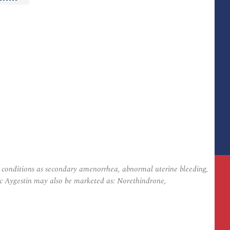
ch conditions as secondary amenorrhea, abnormal uterine bleeding,
ric Aygestin may also be marketed as: Norethindrone,