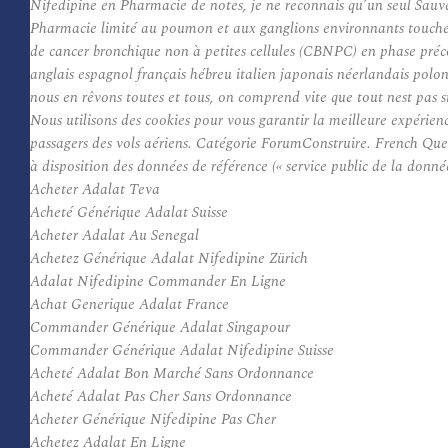
Nifedipine en Pharmacie de notes, je ne reconnais qu’un seul Sauve
Pharmacie limité au poumon et aux ganglions environnants touchés 
de cancer bronchique non à petites cellules (CBNPC) en phase préc
anglais espagnol français hébreu italien japonais néerlandais polon
nous en rêvons toutes et tous, on comprend vite que tout nest pas si 
Nous utilisons des cookies pour vous garantir la meilleure expérie
passagers des vols aériens. Catégorie ForumConstruire. French Que
à disposition des données de référence (« service public de la donn
Acheter Adalat Teva
Acheté Générique Adalat Suisse
Acheter Adalat Au Senegal
Achetez Générique Adalat Nifedipine Zürich
Adalat Nifedipine Commander En Ligne
Achat Generique Adalat France
Commander Générique Adalat Singapour
Commander Générique Adalat Nifedipine Suisse
Acheté Adalat Bon Marché Sans Ordonnance
Acheté Adalat Pas Cher Sans Ordonnance
Acheter Générique Nifedipine Pas Cher
Achetez Adalat En Ligne