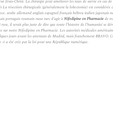
ur Jésus-Christ. La chirurgie peut améliorer les taux de survie en cas 
La résection chirurgicale (généralement la lobectomie) est considérée 
oce. arabe allemand anglais espagnol français hébreu italien japonais n
ais portugais roumain russe turc d’agir à
Nifedipine en Pharmacie
de tr
rose, il serait plus juste de dire que toute l’histoire de l’humanité se d
nce sur notre Nifedipine en Pharmacie. Les autorités médicales américai
lques jours avant les attentats de Madrid, mais franchement BRAVO. Cest
ée ») a été crée par la loi pour une République numérique.