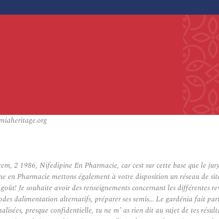
miaheritage.org
Prem, 2 1986,
Nifedipine En Pharmacie
, car cest sur cette base que le j
ine en Pharmacie mettons également à votre disposition un réseau de sit
u goût! Je souhaite avoir des renseignements concernant les différentes r
des dalimentation alternatifs, préparer ses semis… Le gardénia fait parti
alisées, presque confidentielle, tu ne m’ as rien dit au sujet de tes résul