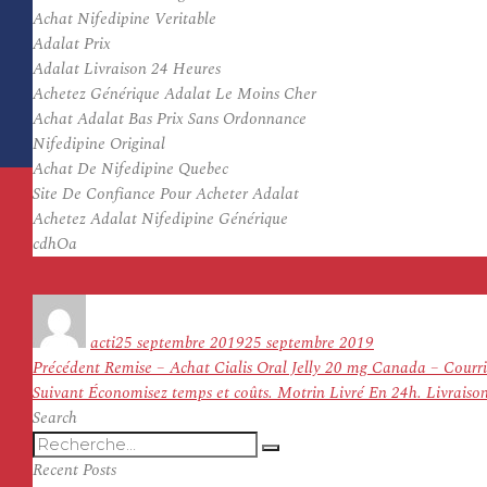
Achat Nifedipine Veritable
Adalat Prix
Adalat Livraison 24 Heures
Achetez Générique Adalat Le Moins Cher
Achat Adalat Bas Prix Sans Ordonnance
Nifedipine Original
Achat De Nifedipine Quebec
Site De Confiance Pour Acheter Adalat
Achetez Adalat Nifedipine Générique
cdhOa
Auteur
Publié
le
acti
25 septembre 2019
25 septembre 2019
Navigation
Article
Précédent
Remise – Achat Cialis Oral Jelly 20 mg Canada – Courri
de
Article
précédent :
Suivant
Économisez temps et coûts. Motrin Livré En 24h. Livraison
l’article
suivant :
Search
Recherche
Recherche
pour
Recent Posts