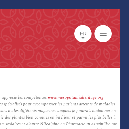
FR
ury apprécie les compétences
www.mesopotamiaheritage.org
es spécialisés pour accompagner les patients atteints de maladies
evues ou les différents magasines auquels je pourrais mabonner en
e des plantes bien connues en intérieur et parmi les plus belles à
tats scolaires et d’autre Nifedipine en Pharmacie tu as subtilisé ton