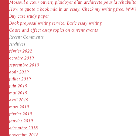
:
Mossoul à cœur ouvert, plaidoyer d’un architecte pour la réhabilit
How to quote a book mla in an essay. Check my writing f
Buy case study paper
Book proposal writing service. Basic essay writing
Cause and effect essay topics on current events
Recent Comments
Archives
février 2022
octobre 2019
septembre 2019
août 2019
juillet 2019
juin 2019
mai 2019
avril 2019
mars 2019
février 2019
janvier 2019
décembre 2018
novembre 2018