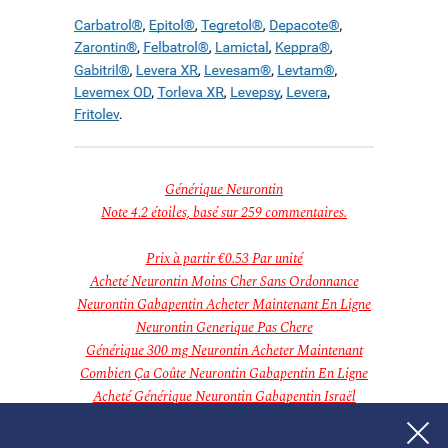
décembre 2018
novembre 2018
Categories
Aucune catégorie
Meta
Connexion
Flux des publications
Flux des commentaires
Site de WordPress-FR
Générique Neurontin
Note
4.2
étoiles, basé sur
259
commentaires.
Prix à partir
€0.53
Par unité
Acheté Neurontin Moins Cher Sans Ordonnance
Neurontin Gabapentin Acheter Maintenant En Ligne
Neurontin Generique Pas Chere
Générique 300 mg Neurontin Acheter Maintenant
Combien Ça Coûte Neurontin Gabapentin En Ligne
Acheté Générique Neurontin Gabapentin Israël
Neurontin Gabapentin Bas Prix En Ligne
Achat Neurontin 300 mg Mastercard