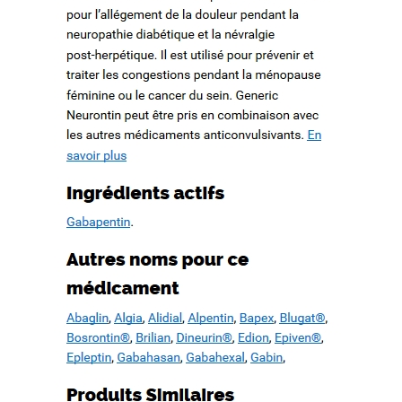
d’un patrimoine en péril
How to quote a book mla in an essay. Check my writing free.
WWW.MESOPOTAMIAHERITAGE.ORG
Buy case study paper
Book proposal writing service. Basic essay writing
Cause and effect essay topics on current events
Recent Comments
Archives
février 2022
octobre 2019
septembre 2019
août 2019
juillet 2019
juin 2019
mai 2019
avril 2019
mars 2019
février 2019
janvier 2019