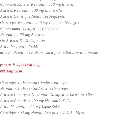
Comment Acheter Neurontin 400 mg Internet
Achetez Neurontin 400 mg Moins Cher
Acheter Générique Neurontin Singapour
Générique Neurontin 400 mg Combien En Ligne
Commander Gabapentin Generique
Neurontin 400 mg Achetez
Ou Acheter Du Gabapentin
Achat Neurontin Fiable
acheter Neurontin Gabapentin à prix réduit sans ordonnance
generic Viagra Oral Jelly
buy Lopressor
Générique Gabapentin Combien En Ligne
Neurontin Gabapentin Achetez Générique
Achetez Générique Neurontin Gabapentin Le Moins Cher
Achetez Générique 400 mg Neurontin Suède
Achat Neurontin 400 mg Ligne Suisse
Générique 400 mg Neurontin à prix réduit En Ligne