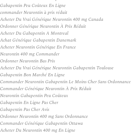
Gabapentin Peu Coûteux En Ligne
commander Neurontin à prix réduit
Acheter Du Vrai Générique Neurontin 400 mg Canada
Ordonner Générique Neurontin À Prix Réduit
Acheter Du Gabapentin A Montreal
Achat Générique Gabapentin Danemark
Acheter Neurontin Générique En France
Neurontin 400 mg Commander
Ordonner Neurontin Bas Prix
Acheter Du Vrai Générique Neurontin Gabapentin Toulouse
Gabapentin Bon Marché En Ligne
Commander Neurontin Gabapentin Le Moins Cher Sans Ordonnance
Commander Générique Neurontin À Prix Réduit
Neurontin Gabapentin Peu Coûteux
Gabapentin En Ligne Pas Cher
Gabapentin Pas Cher Avis
Ordonner Neurontin 400 mg Sans Ordonnance
Commander Générique Gabapentin Ottawa
Acheter Du Neurontin 400 mg En Ligne