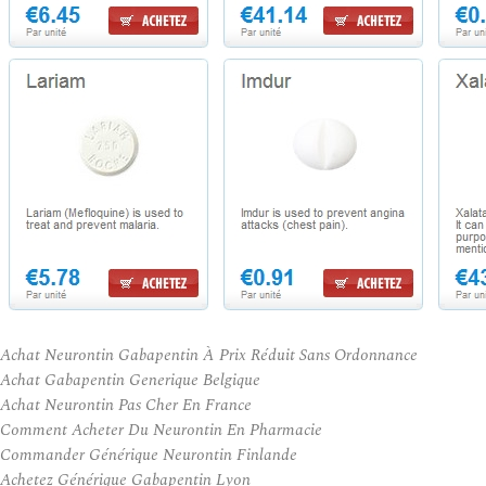
Achat Neurontin Gabapentin À Prix Réduit Sans Ordonnance
Achat Gabapentin Generique Belgique
Achat Neurontin Pas Cher En France
Comment Acheter Du Neurontin En Pharmacie
Commander Générique Neurontin Finlande
Achetez Générique Gabapentin Lyon