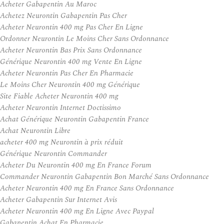
Acheter Gabapentin Au Maroc
Achetez Neurontin Gabapentin Pas Cher
Acheter Neurontin 400 mg Pas Cher En Ligne
Ordonner Neurontin Le Moins Cher Sans Ordonnance
Acheter Neurontin Bas Prix Sans Ordonnance
Générique Neurontin 400 mg Vente En Ligne
Acheter Neurontin Pas Cher En Pharmacie
Le Moins Cher Neurontin 400 mg Générique
Site Fiable Acheter Neurontin 400 mg
Acheter Neurontin Internet Doctissimo
Achat Générique Neurontin Gabapentin France
Achat Neurontin Libre
acheter 400 mg Neurontin à prix réduit
Générique Neurontin Commander
Acheter Du Neurontin 400 mg En France Forum
Commander Neurontin Gabapentin Bon Marché Sans Ordonnance
Acheter Neurontin 400 mg En France Sans Ordonnance
Acheter Gabapentin Sur Internet Avis
Acheter Neurontin 400 mg En Ligne Avec Paypal
Gabapentin Achat En Pharmacie