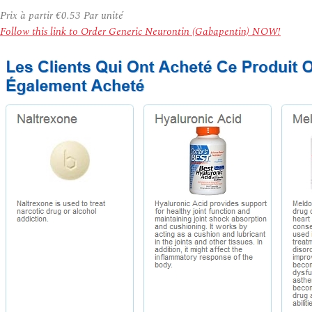
Prix à partir
€0.53
Par unité
Follow this link to Order Generic Neurontin (Gabapentin) NOW!