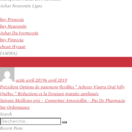
Achat Neurontin Ligne
buy Propecia
buy Neurontin
Achat Du Ivermectin
buy Finpecia
cheap Hyzaar
fAMWAj
Auteur
Publié
le
acti
6 avril 2019
6 avril 2019
Navigation
Article
Précédent
Options de paiement flexibles * Acheter Viagra Oral Jelly
de
précédent :
Québec * Réductions et la livraison gratuite appliquée
l’article
Article
Suivant
Meilleurs prix – Comprimé Amoxicillin – Pas De Pharmacie
suivant :
Sur Ordonnance
Search
Recherche
Recherche
pour
Recent Posts