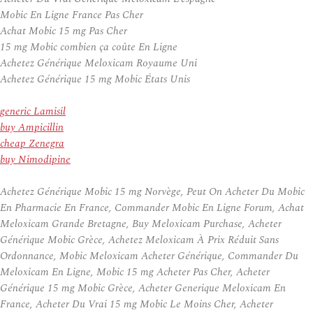
Mobic En Ligne France Pas Cher
Achat Mobic 15 mg Pas Cher
15 mg Mobic combien ça coûte En Ligne
Achetez Générique Meloxicam Royaume Uni
Achetez Générique 15 mg Mobic États Unis
generic Lamisil
buy Ampicillin
cheap Zenegra
buy Nimodipine
Achetez Générique Mobic 15 mg Norvège, Peut On Acheter Du Mobic
En Pharmacie En France, Commander Mobic En Ligne Forum, Achat
Meloxicam Grande Bretagne, Buy Meloxicam Purchase, Acheter
Générique Mobic Grèce, Achetez Meloxicam À Prix Réduit Sans
Ordonnance, Mobic Meloxicam Acheter Générique, Commander Du
Meloxicam En Ligne, Mobic 15 mg Acheter Pas Cher, Acheter
Générique 15 mg Mobic Grèce, Acheter Generique Meloxicam En
France, Acheter Du Vrai 15 mg Mobic Le Moins Cher, Acheter