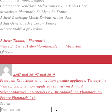
Commander Mobic Belgique
Commander Générique Meloxicam Prix Le Moins Cher
Meloxicam Pharmacie En Ligne En France
Acheté Générique Mobic Émirats Arabes Unis
Achat Générique Meloxicam France
acheter Mobic à prix réduit
Acheter Tadalafil Pharmacie
Vente En Ligne Hydrochlorothiazide and Irbesartan
QbcE65I
Auteur
Publié
le
acti
7 mai 2019
7 mai 2019
Navigation
Article
Précédent
Réductions et la livraison gratuite appliquée. Tetracycline
de
précédent :
Vente Libre. Livraison rapide par courrier ou Airmail
l’article
Article
Suivant
Marques Et Generics Prix Du Tadalafil En Pharmacie En
suivant :
France Pharmacie 24h
Search
Recherche