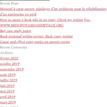
Recherche
pour
Recent Posts
:
Mossoul à cœur ouvert, plaidoyer d’un architecte pour la réhabilitation
d’un patrimoine en péril
How to quote a book mla in an essay. Check my writing free.
WWW.MESOPOTAMIAHERITAGE.ORG
Buy case study paper
Book proposal writing service. Basic essay writing
Cause and effect essay topics on current events
Recent Comments
Archives
février 2022
octobre 2019
septembre 2019
août 2019
juillet 2019
juin 2019
mai 2019
avril 2019
mars 2019