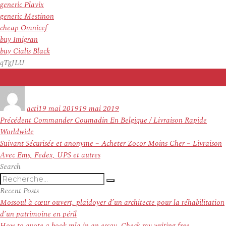
generic Plavix
generic Mestinon
cheap Omnicef
buy Imigran
buy Cialis Black
qTgJLU
Auteur
Publié
le
acti
19 mai 2019
19 mai 2019
Navigation
Article
Précédent
Commander Coumadin En Belgique / Livraison Rapide
de
précédent :
Worldwide
l’article
Article
Suivant
Sécurisée et anonyme – Acheter Zocor Moins Cher – Livraison
suivant :
Avec Ems, Fedex, UPS et autres
Search
Recherche
Recherche
pour
Recent Posts
:
Mossoul à cœur ouvert, plaidoyer d’un architecte pour la réhabilitation
d’un patrimoine en péril
How to quote a book mla in an essay. Check my writing free.