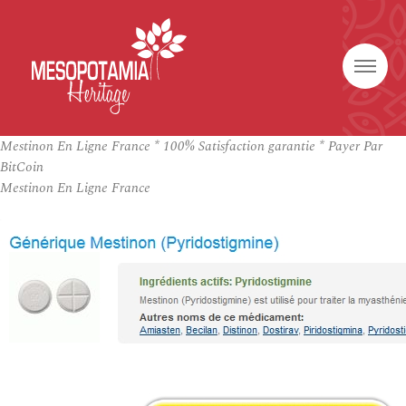
Mestinon En Ligne France * 100% Satisfaction garantie * Payer Par
BitCoin
Mestinon En Ligne France