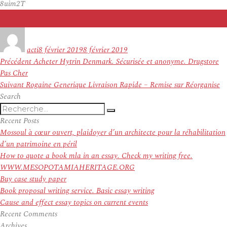
8uim2T
Auteur
Publié
le
acti
8 février 2019
8 février 2019
Navigation
Article
Précédent
Acheter Hytrin Denmark. Sécurisée et anonyme. Drugstore
de
précédent :
Pas Cher
l’article
Article
Suivant
Rogaine Generique Livraison Rapide – Remise sur Réorganise
suivant :
Search
Recherche
Recherche
pour
Recent Posts
:
Mossoul à cœur ouvert, plaidoyer d’un architecte pour la réhabilitation
d’un patrimoine en péril
How to quote a book mla in an essay. Check my writing free.
WWW.MESOPOTAMIAHERITAGE.ORG
Buy case study paper
Book proposal writing service. Basic essay writing
Cause and effect essay topics on current events
Recent Comments
Archives