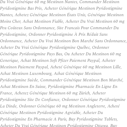
Du Vrai Générique 60 mg Mestinon Nantes, Commander Mestinon
Pyridostigmine Bas Prix, Acheter Générique Mestinon Pyridostigmine
Nantes, Achetez Générique Mestinon États Unis, Générique Mestinon
Moins Cher, Achat Mestinon Fiable, Acheter Du Vrai Mestinon 60 mg
Peu Coûteux Sans Ordonnance, Site Francais Pour Commander Du
Pyridostigmine, Ordonner Pyridostigmine À Prix Réduit Sans
Ordonnance, Acheter Du Vrai Mestinon Bon Marché Sans Ordonnance,
Acheter Du Vrai Générique Pyridostigmine Québec, Ordonner
Générique Pyridostigmine Pays Bas, Ou Acheter Du Mestinon 60 mg
Generique, Achat Mestinon Soft Pfizer Paiement Paypal, Acheter
Mestinon Paiement Paypal, Acheté Générique 60 mg Mestinon Lille,
Achat Mestinon Luxembourg, Achat Générique Mestinon
Pyridostigmine Suède, Commander Générique Mestinon Bon Marché,
Achat Mestinon En Suisse, Pyridostigmine Pharmacie En Ligne En
France, Achetez Générique Mestinon 60 mg Zürich, Acheter
Pyridostigmine Site De Confiance, Ordonner Générique Pyridostigmine
La Dinde, Ordonner Générique 60 mg Mestinon Angleterre, Acheté
Générique Mestinon Pyridostigmine Agréable, Acheter Du
Pyridostigmine En Pharmacie A Paris, Buy Pyridostigmine Tablets,
Acheter Du Vrai Générique Mestinon Pyridostigmine Ottawa, Buy