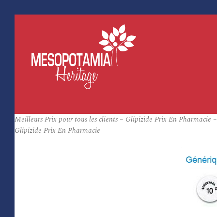
Meilleurs Prix pour tous les clients – Glipizide Prix En Pharmacie 
Glipizide Prix En Pharmacie