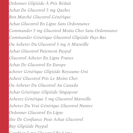
Ordonner Glipizide À Prix Réduit
Achat De Glucotrol 5 mg Quebec
Bon Marché Glucotrol Générique
Achat Glucotrol En Ligne Sans Ordonnance
Commander 5 mg Glucotrol Moins Cher Sans Ordonnance
Commander Générique Glucotrol Glipizide Pays Bas
Ou Acheter Du Glucotrol 5 mg A Marseille
Achat Glucotrol Paiement Paypal
Glucotrol Acheter En Ligne France
Achat De Glucotrol En Europe
acheter Générique Glipizide Royaume-Uni
Acheté Glucotrol Prix Le Moins Cher
Ou Acheter Du Glucotrol Au Canada
Achat Générique Glipizide Singapour
Achetez Générique 5 mg Glucotrol Marseille
Acheter Du Vrai Générique Glucotrol Nantes
Ordonner Glucotrol En Ligne
Site De Confiance Pour Achat Glucotrol
Buy Glipizide Paypal