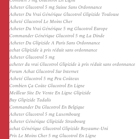
Combien 5 mg Glucotrol En Ligne
Acheter Glucotrol 5 mg Suisse Sans Ordonnance
Acheter Du Vrai Générique Glucotrol Glipizide Toulouse
Acheté Glucotrol Le Moins Cher
Acheter Du Vrai Générique 5 mg Glucotrol Europe
Commander Générique Glucotrol 5 mg La Dinde
Acheter Du Glipizide A Paris Sans Ordonnance
achat Glipizide à prix réduit sans ordonnance
Acheter Glucotrol 5 mg
acheter du vrai Glucotrol Glipizide à prix réduit sans ordonnance
Forum Achat Glucotrol Sur Internet
Acheté Glucotrol 5 mg Peu Coûteux
Combien Ça Coûte Glucotrol En Ligne
Meilleur Site De Vente En Ligne Glipizide
Buy Glipizide Tadalis
Commander Du Glucotrol En Belgique
Acheter Glucotrol 5 mg Luxembourg
Acheter Générique Glipizide Strasbourg
achat Générique Glucotrol Glipizide Royaume-Uni
Prix Le Moins Cher 5 mg Glucotrol En Ligne