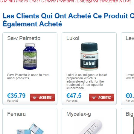
Use this link to Order Generic Premarin (Conjugated estrogens) NOW!