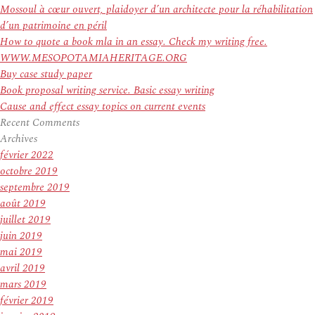
:
Mossoul à cœur ouvert, plaidoyer d’un architecte pour la réhabilitation
d’un patrimoine en péril
How to quote a book mla in an essay. Check my writing free.
WWW.MESOPOTAMIAHERITAGE.ORG
Buy case study paper
Book proposal writing service. Basic essay writing
Cause and effect essay topics on current events
Recent Comments
Archives
février 2022
octobre 2019
septembre 2019
août 2019
juillet 2019
juin 2019
mai 2019
avril 2019
mars 2019
février 2019