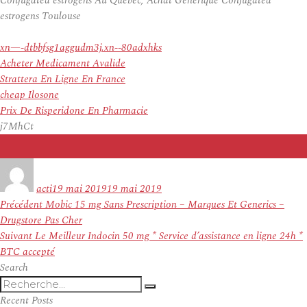
Conjugated estrogens Au Quebec, Achat Générique Conjugated
estrogens Toulouse
xn—-dtbbfsg1aggudm3j.xn--80adxhks
Acheter Medicament Avalide
Strattera En Ligne En France
cheap Ilosone
Prix De Risperidone En Pharmacie
j7MhCt
Auteur
Publié
le
acti
19 mai 2019
19 mai 2019
Navigation
Article
Précédent
Mobic 15 mg Sans Prescription – Marques Et Generics –
de
précédent :
Drugstore Pas Cher
l’article
Article
Suivant
Le Meilleur Indocin 50 mg * Service d’assistance en ligne 24h *
suivant :
BTC accepté
Search
Recherche
Recherche
pour
Recent Posts