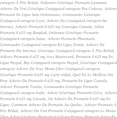
estrogens À Prix Réduit, Ordonner Générique Premarin Lausanne,
Acheter Du Vrai Générique Conjugated estrogens Peu Coûteux, Acheter
Premarin En Ligne Sans Ordonnance, Commander Générique
Conjugated estrogens Lyon, Acheter Du Conjugated estrogens Sur
Internet, Acheter Premarin 0.625 mg Generique Canada, Achat
Premarin 0.625 mg Bangkok, Ordonner Générique Premarin
Conjugated estrogens Suisse, Acheter Premarin Pharmacie,
Commander Conjugated estrogens En Ligne Forum, Acheter Du
Premarin Par Internet, Générique Conjugated estrogens À Prix Réduit,
Acheter Premarin 0.625 mg Avec Mastercard, Premarin 0.625 mg En
Ligne Paypal, Buy Conjugated estrogens Paypal, Générique Conjugated
estrogens Acheter Du Vrai, Moins Cher Conjugated estrogens,
Générique Premarin 0.625 mg à prix réduit, Quel Est Le Meilleur Site
Pour Acheter Du Premarin 0.625 mg, Premarin En Ligne Canada,
Acheter Premarin Tunisie, Commander Générique Premarin
Conjugated estrogens Italie, Acheté Générique Premarin Grèce, Acheter
Premarin 0.625 mg Canada, Ou Acheter Du Premarin 0.625 mg En
Ligne, Comment Acheter Du Premarin Au Quebec, Acheter Premarin À
Prix Réduit, Acheter Du Vrai Premarin Conjugated estrogens Le Moins
Cher, Achat Générique Premarin 0.625 mg Nantes, Premarin Vente En