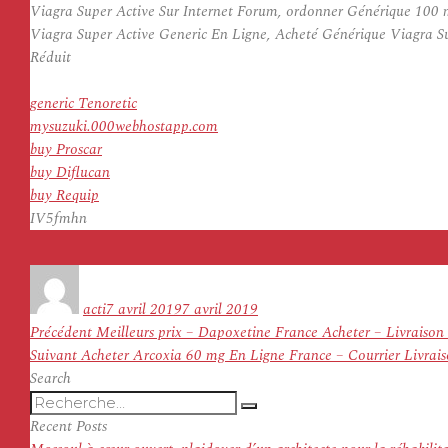
Viagra Super Active Sur Internet Forum, ordonner Générique 100 
Viagra Super Active Generic En Ligne, Acheté Générique Viagra Su
Réduit
generic Tenoretic
mysuzuki.000webhostapp.com
buy Proscar
buy Diflucan
buy Requip
IV5fmhn
Auteur
Publié
le
acti
7 avril 2019
7 avril 2019
Navigation
Article
Précédent
Meilleurs prix – Dapoxetine France Acheter – Livraison
de
Article
précédent :
Suivant
Acheter Arcoxia 60 mg En Ligne France – Courrier Livrai
l’article
suivant :
Search
Recherche
Recherche
pour
Recent Posts
: