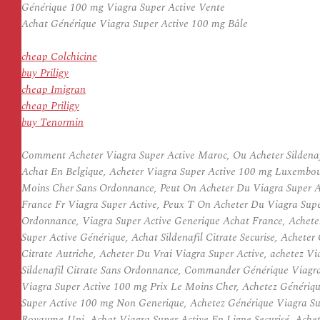
Générique 100 mg Viagra Super Active Vente
Achat Générique Viagra Super Active 100 mg Bâle
cheap Colchicine
buy Priligy
cheap Imigran
cheap Priligy
buy Tenormin
Comment Acheter Viagra Super Active Maroc, Ou Acheter Sildenafi
Achat En Belgique, Acheter Viagra Super Active 100 mg Luxembour
Moins Cher Sans Ordonnance, Peut On Acheter Du Viagra Super Ac
France Fr Viagra Super Active, Peux T On Acheter Du Viagra Supe
Ordonnance, Viagra Super Active Generique Achat France, Acheter
Super Active Générique, Achat Sildenafil Citrate Securise, Acheter
Citrate Autriche, Acheter Du Vrai Viagra Super Active, achetez V
Sildenafil Citrate Sans Ordonnance, Commander Générique Viagra
Viagra Super Active 100 mg Prix Le Moins Cher, Achetez Génériqu
Super Active 100 mg Non Generique, Achetez Générique Viagra Super
Royaume-Uni, Achat Viagra Super Active En Ligne Securisé, Achet