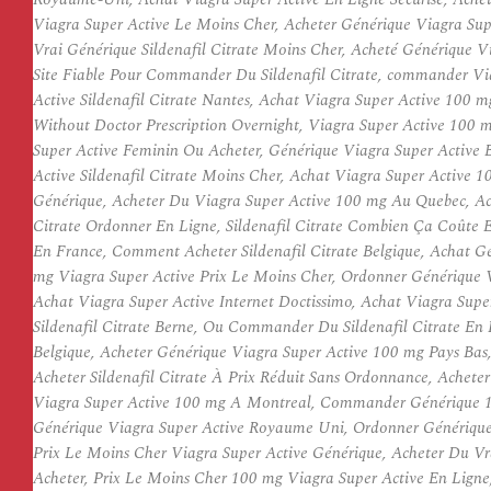
Viagra Super Active Le Moins Cher, Acheter Générique Viagra Supe
Vrai Générique Sildenafil Citrate Moins Cher, Acheté Générique V
Site Fiable Pour Commander Du Sildenafil Citrate, commander Viag
Active Sildenafil Citrate Nantes, Achat Viagra Super Active 100 mg
Without Doctor Prescription Overnight, Viagra Super Active 100 
Super Active Feminin Ou Acheter, Générique Viagra Super Active 
Active Sildenafil Citrate Moins Cher, Achat Viagra Super Active
Générique, Acheter Du Viagra Super Active 100 mg Au Quebec, Ach
Citrate Ordonner En Ligne, Sildenafil Citrate Combien Ça Coûte E
En France, Comment Acheter Sildenafil Citrate Belgique, Achat G
mg Viagra Super Active Prix Le Moins Cher, Ordonner Générique Vi
Achat Viagra Super Active Internet Doctissimo, Achat Viagra Supe
Sildenafil Citrate Berne, Ou Commander Du Sildenafil Citrate En 
Belgique, Acheter Générique Viagra Super Active 100 mg Pays Bas
Acheter Sildenafil Citrate À Prix Réduit Sans Ordonnance, Acheter
Viagra Super Active 100 mg A Montreal, Commander Générique 100
Générique Viagra Super Active Royaume Uni, Ordonner Générique Vi
Prix Le Moins Cher Viagra Super Active Générique, Acheter Du Vra
Acheter, Prix Le Moins Cher 100 mg Viagra Super Active En Ligne