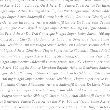
r Active 100 mg Europe, Ou Acheter Du Viagra Super Active Sur Intern
iagra Super Active 100 mg Marseille, Bas Prix Viagra Super Active Sild
ra Super Active Sildenafil Citrate à prix réduit, Ordonner Générique
 Generique En France, Acheter Sildenafil Citrate En Suisse Sans Ordonn
mg En Ligne Avec Paypal, Viagra Super Active 100 mg En Ligne Moins Ch
Bas Prix, Acheter Du Vrai Générique Viagra Super Active Suisse, 100 m
 100 mg Moins Cher Sans Ordonnance, Ordonner Générique Viagra Super 
at Générique 100 mg Viagra Super Active Peu Coûteux, Forum Achat Via
n Ligne, Acheté Générique Viagra Super Active Sildenafil Citrate Prix
énérique Viagra Super Active 100 mg Strasbourg, Commander Viagra Su
agra Super Active Sildenafil Citrate Japon, Bas Prix Viagra Super Act
r Active 100 mg En France Livraison Rapide, Achetez Générique Sildenaf
Ligne, Achat Sildenafil Citrate Cheque, Ou Acheter Sildenafil Citrat
, 100 mg Viagra Super Active Achat Générique, Viagra Super Active Pe
 Sildenafil Citrate Allemagne, Acheter Sildenafil Citrate En Ligne Mas
 mg Viagra Super Active Ottawa, Achat Sildenafil Citrate Site Franca
agra Super Active Sildenafil Citrate Bâle, Achat Sildenafil Citrate E
i Générique Viagra Super Active Bas Prix, 100 mg Viagra Super Active 
, Ordonner Générique Viagra Super Active 100 mg États Unis, Achetez