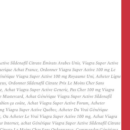
ive Sildenafil Citrate Émirats Arabes Unis, Viagra Super Active
enerique Achat France, Ordonner Viagra Super Active 100 mg Le
Générique Viagra Super Active 100 mg Royaume Uni, Acheter Ligne
ux, Ordonner Sildenafil Citrate Prix Le Moins Cher Sans
e, Achat Viagra Super Active Generic, Pas Cher 100 mg Viagra
ate Mastercard, Achat Générique Viagra Super Active Sildenafil
mbien ça coûte, Achat Viagra Super Active Forum, Acheter
mg Viagra Super Active Québec, Acheter Du Vrai Générique
t, Ou Acheter Le Vrai Viagra Super Active 100 mg, Achat Viagra
r Internet, achat Générique Viagra Super Active Sildenafil Citrate
fil Citrate Le Moins Cher Sans Ordonnance, Commander Générique