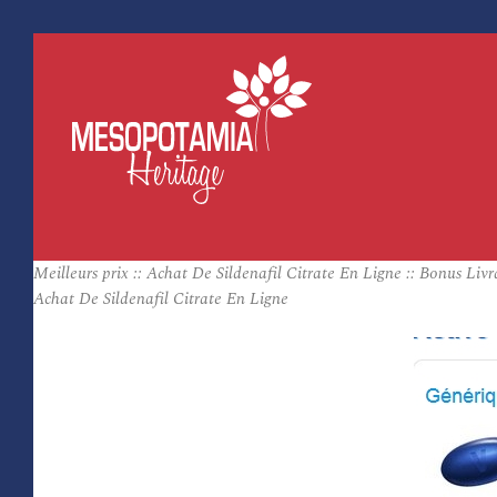
Meilleurs prix :: Achat De Sildenafil Citrate En Ligne :: Bonus Livr
Achat De Sildenafil Citrate En Ligne