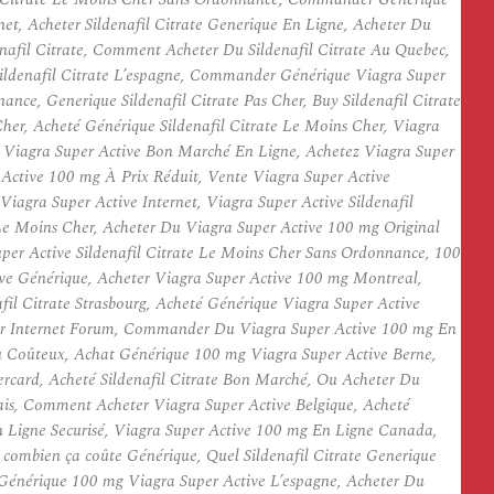
et, Acheter Sildenafil Citrate Generique En Ligne, Acheter Du
enafil Citrate, Comment Acheter Du Sildenafil Citrate Au Quebec,
 Sildenafil Citrate L’espagne, Commander Générique Viagra Super
ance, Generique Sildenafil Citrate Pas Cher, Buy Sildenafil Citrate
er, Acheté Générique Sildenafil Citrate Le Moins Cher, Viagra
g Viagra Super Active Bon Marché En Ligne, Achetez Viagra Super
Active 100 mg À Prix Réduit, Vente Viagra Super Active
gra Super Active Internet, Viagra Super Active Sildenafil
 Le Moins Cher, Acheter Du Viagra Super Active 100 mg Original
per Active Sildenafil Citrate Le Moins Cher Sans Ordonnance, 100
ive Générique, Acheter Viagra Super Active 100 mg Montreal,
il Citrate Strasbourg, Acheté Générique Viagra Super Active
e Sur Internet Forum, Commander Du Viagra Super Active 100 mg En
u Coûteux, Achat Générique 100 mg Viagra Super Active Berne,
tercard, Acheté Sildenafil Citrate Bon Marché, Ou Acheter Du
is, Comment Acheter Viagra Super Active Belgique, Acheté
n Ligne Securisé, Viagra Super Active 100 mg En Ligne Canada,
combien ça coûte Générique, Quel Sildenafil Citrate Generique
 Générique 100 mg Viagra Super Active L’espagne, Acheter Du