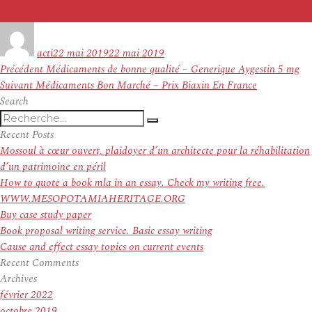
Auteur
Publié
le
acti
22 mai 2019
22 mai 2019
Navigation
Article
Précédent
Médicaments de bonne qualité – Generique Aygestin 5 mg
de
Article
précédent :
Suivant
Médicaments Bon Marché – Prix Biaxin En France
l’article
suivant :
Search
Recherche
Recherche
pour
Recent Posts
:
Mossoul à cœur ouvert, plaidoyer d’un architecte pour la réhabilitation
d’un patrimoine en péril
How to quote a book mla in an essay. Check my writing free.
WWW.MESOPOTAMIAHERITAGE.ORG
Buy case study paper
Book proposal writing service. Basic essay writing
Cause and effect essay topics on current events
Recent Comments
Archives
février 2022
octobre 2019