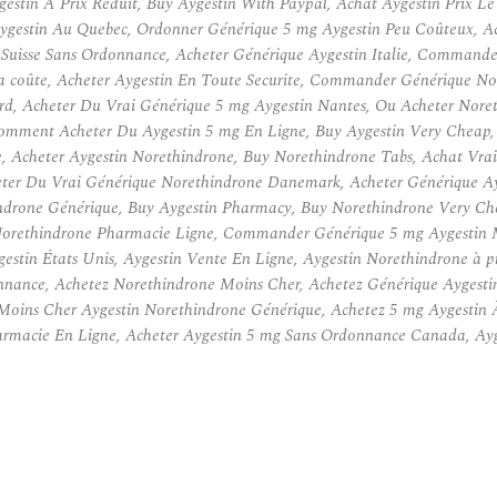
estin À Prix Réduit, Buy Aygestin With Paypal, Achat Aygestin Prix Le
gestin Au Quebec, Ordonner Générique 5 mg Aygestin Peu Coûteux, Ac
Suisse Sans Ordonnance, Acheter Générique Aygestin Italie, Commande
a coûte, Acheter Aygestin En Toute Securite, Commander Générique Nor
ard, Acheter Du Vrai Générique 5 mg Aygestin Nantes, Ou Acheter Nor
mment Acheter Du Aygestin 5 mg En Ligne, Buy Aygestin Very Cheap, O
, Acheter Aygestin Norethindrone, Buy Norethindrone Tabs, Achat Vrai
eter Du Vrai Générique Norethindrone Danemark, Acheter Générique Ay
hindrone Générique, Buy Aygestin Pharmacy, Buy Norethindrone Very Ch
r Norethindrone Pharmacie Ligne, Commander Générique 5 mg Aygestin M
estin États Unis, Aygestin Vente En Ligne, Aygestin Norethindrone à 
nnance, Achetez Norethindrone Moins Cher, Achetez Générique Aygestin
oins Cher Aygestin Norethindrone Générique, Achetez 5 mg Aygestin À
armacie En Ligne, Acheter Aygestin 5 mg Sans Ordonnance Canada, Ayg