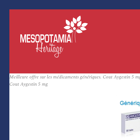
Meilleure offre sur les médicaments génériques. Cout Aygestin 5
Cout Aygestin 5 mg