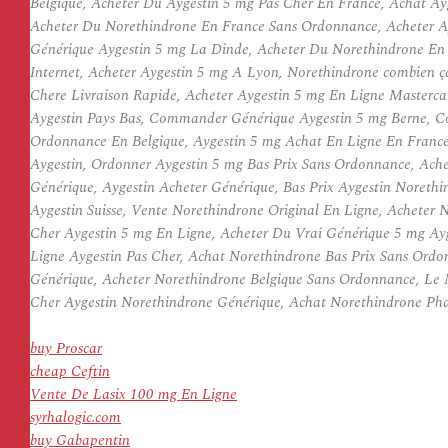
Belgique, Acheter Du Aygestin 5 mg Pas Cher En France, Achat Ayg
Acheter Du Norethindrone En France Sans Ordonnance, Acheter Ay
Générique Aygestin 5 mg La Dinde, Acheter Du Norethindrone En 
Internet, Acheter Aygestin 5 mg A Lyon, Norethindrone combien ç
Chere Livraison Rapide, Acheter Aygestin 5 mg En Ligne Masterc
Aygestin Pays Bas, Commander Générique Aygestin 5 mg Berne, Co
Ordonnance En Belgique, Aygestin 5 mg Achat En Ligne En France
Aygestin, Ordonner Aygestin 5 mg Bas Prix Sans Ordonnance, Ach
Générique, Aygestin Acheter Générique, Bas Prix Aygestin Noret
Aygestin Suisse, Vente Norethindrone Original En Ligne, Achete
Cher Aygestin 5 mg En Ligne, Acheter Du Vrai Générique 5 mg Ayg
Ligne Aygestin Pas Cher, Achat Norethindrone Bas Prix Sans Ordo
Générique, Acheter Norethindrone Belgique Sans Ordonnance, Le M
Cher Aygestin Norethindrone Générique, Achat Norethindrone Ph
buy Proscar
cheap Ceftin
Vente De Lasix 100 mg En Ligne
syrhalogic.com
buy Gabapentin