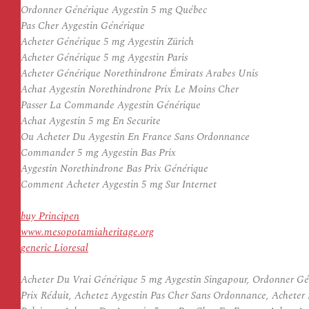
Ordonner Générique Aygestin 5 mg Québec
Pas Cher Aygestin Générique
Acheter Générique 5 mg Aygestin Zürich
Acheter Générique 5 mg Aygestin Paris
Acheter Générique Norethindrone Émirats Arabes Unis
Achat Aygestin Norethindrone Prix Le Moins Cher
Passer La Commande Aygestin Générique
Achat Aygestin 5 mg En Securite
Ou Acheter Du Aygestin En France Sans Ordonnance
Commander 5 mg Aygestin Bas Prix
Aygestin Norethindrone Bas Prix Générique
Comment Acheter Aygestin 5 mg Sur Internet
buy Principen
www.mesopotamiaheritage.org
generic Lioresal
Acheter Du Vrai Générique 5 mg Aygestin Singapour, Ordonner Gén
Prix Réduit, Achetez Aygestin Pas Cher Sans Ordonnance, Acheter