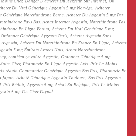
 Moins Cher, Danger D’acheter Du Aygestin Sur Internet, Ou
heter Du Vrai Générique Aygestin 5 mg Norvège, Acheter
r Générique Norethindrone Berne, Acheter Du Aygestin 5 mg Par
ethindrone Pays Bas, Achat Internet Aygestin, Norethindrone Pas
ethindrone En Ligne Forum, Acheter Du Vrai Générique 5 mg
rdonner Générique Aygestin Paris, Acheter Aygestin Sans
 Aygestin, Acheter Du Norethindrone En France En Ligne, Achetez
gestin 5 mg Émirats Arabes Unis, Achat Norethindrone
eap, combien ça coûte Aygestin, Ordonner Générique 5 mg
oins Cher, Pharmacie En Ligne Aygestin Avis, Prix Le Moins
prix réduit, Commander Générique Aygestin Bas Prix, Pharmacie En
 Japon, Acheté Générique Aygestin Toulouse, Bas Prix Aygestin
 Prix Réduit, Aygestin 5 mg Achat En Belgique, Prix Le Moins
estin 5 mg Pas Cher Paypal