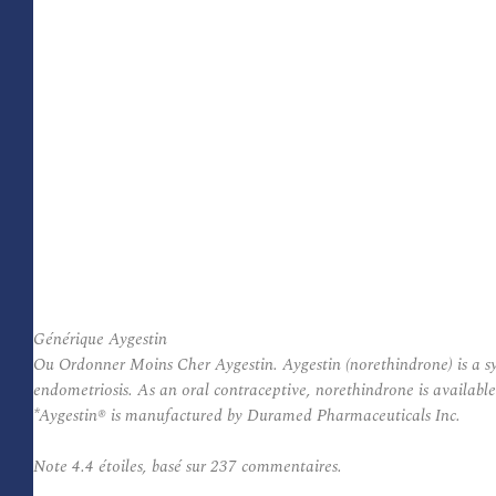
Générique Aygestin
Ou Ordonner Moins Cher Aygestin. Aygestin (norethindrone) is a syn
endometriosis. As an oral contraceptive, norethindrone is availabl
*Aygestin® is manufactured by Duramed Pharmaceuticals Inc.
Note
4.4
étoiles, basé sur
237
commentaires.