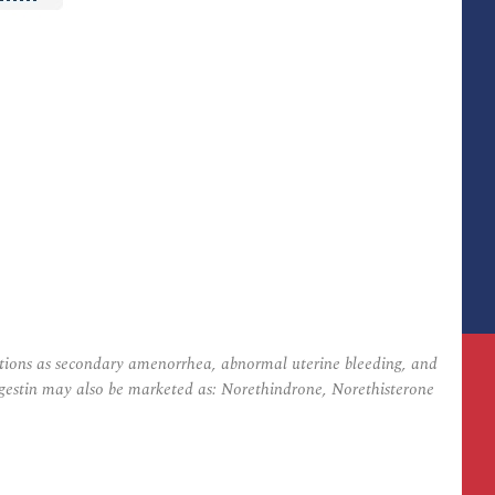
nditions as secondary amenorrhea, abnormal uterine bleeding, and
Aygestin may also be marketed as: Norethindrone, Norethisterone