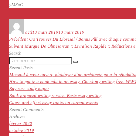
yMSuC
Auteur
Publié
le
acti
13 mars 2019
13 mars 2019
Navigation
Article
Précédent
Ou Trouver Du Lioresal / Bonus Pill avec chaque comma
de
Article
précédent :
Suivant
Marque De Olmesartan :: Livraison Rapide :: Réductions et 
l’article
suivant :
Search
Recherche
Recherche
pour
Recent Posts
:
Mossoul à cœur ouvert, plaidoyer d’un architecte pour la réhabilit
How to quote a book mla in an essay. Check my writing f
Buy case study paper
Book proposal writing service. Basic essay writing
Cause and effect essay topics on current events
Recent Comments
Archives
février 2022
octobre 2019