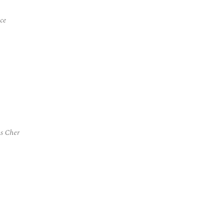
ce
ns Cher