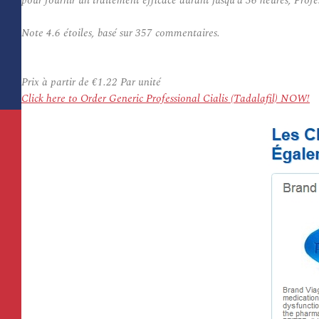
pour fournir un traitement efficace durant jusqu’à 36 heures, Prof
Note
4.6
étoiles, basé sur
357
commentaires.
Prix à partir de
€1.22
Par unité
Click here to Order Generic Professional Cialis (Tadalafil) NOW!