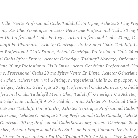
Lille, Vente Professional Cialis Tadalafil En Ligne, Achetez 20 mg Pro
 20 mg Pas Cher Générique, Achetez Générique Professional Cialis 20 m
er Du Professional Cialis En Ligne, Achat Professional Cialis 20 mg, 
lafil En Pharmacie, Acheter Générique Professional Cialis Tadalafil Le
ter Professional Cialis Forum, Acheté Générique Professional Cialis 20
nal Cialis Pfizer France, Acheter Générique Tadalafil Norvège, Ordonn
ue 20 mg Professional Cialis Suisse, Achat Générique Professional Ciali
, Professional Cialis 20 mg Pfizer Vente En Ligne, Acheter Générique P
ce Achat, Acheter Du Vrai Générique Professional Cialis 20 mg Japon, 
énérique, Achetez Générique 20 mg Professional Cialis Bordeaux, Génér
ssional Cialis Tadalafil Moins Cher, Tadalafil Generique Ou Acheter, 
i Générique Tadalafil À Prix Réduit, Forum Acheter Professional Cialis
Générique Tadalafil Bon Marché, Achetez Générique Professional Ciali
r Générique, Achetez Générique 20 mg Professional Cialis Canada, Achet
Générique 20 mg Professional Cialis Strasbourg, Acheté Générique 20 mg
bec, Acheter Professional Cialis En Ligne Forum, Commander Professio
lis 20 mg Ottawa, Acheter Du Vrai Tadalafil Prix Le Moins Cher Sans 