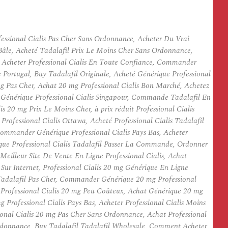
fessional Cialis Pas Cher Sans Ordonnance, Acheter Du Vrai
g Bâle, Acheté Tadalafil Prix Le Moins Cher Sans Ordonnance,
Ou Acheter Professional Cialis En Toute Confiance, Commander
 Portugal, Buy Tadalafil Originale, Acheté Générique Professional
 mg Pas Cher, Achat 20 mg Professional Cialis Bon Marché, Achetez
er Générique Professional Cialis Singapour, Commande Tadalafil En
s 20 mg Prix Le Moins Cher, à prix réduit Professional Cialis
rofessional Cialis Ottawa, Acheté Professional Cialis Tadalafil
Commander Générique Professional Cialis Pays Bas, Acheter
ique Professional Cialis Tadalafil Passer La Commande, Ordonner
Meilleur Site De Vente En Ligne Professional Cialis, Achat
 Sur Internet, Professional Cialis 20 mg Générique En Ligne
s Tadalafil Pas Cher, Commander Générique 20 mg Professional
é Professional Cialis 20 mg Peu Coûteux, Achat Générique 20 mg
 Professional Cialis Pays Bas, Acheter Professional Cialis Moins
nal Cialis 20 mg Pas Cher Sans Ordonnance, Achat Professional
Ordonnance, Buy Tadalafil Tadalafil Wholesale, Comment Acheter