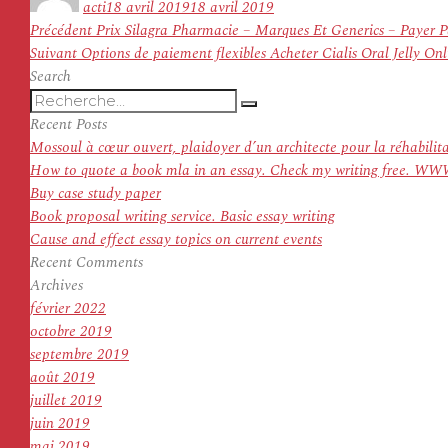
acti
18 avril 2019
18 avril 2019
Navigation
Article
Précédent
Prix Silagra Pharmacie – Marques Et Generics – Payer 
de
Article
précédent :
Suivant
Options de paiement flexibles Acheter Cialis Oral Jelly Onl
l’article
suivant :
Search
Recherche
Recherche
pour
Recent Posts
:
Mossoul à cœur ouvert, plaidoyer d’un architecte pour la réhabilit
How to quote a book mla in an essay. Check my writing f
Buy case study paper
Book proposal writing service. Basic essay writing
Cause and effect essay topics on current events
Recent Comments
Archives
février 2022
octobre 2019
septembre 2019
août 2019
juillet 2019
juin 2019
mai 2019