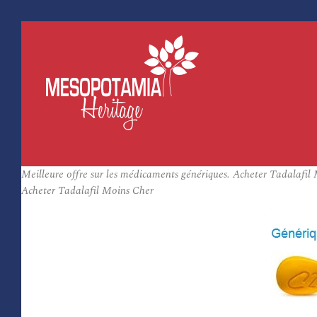
Meilleure offre sur les médicaments génériques. Acheter Tadalafil
Acheter Tadalafil Moins Cher