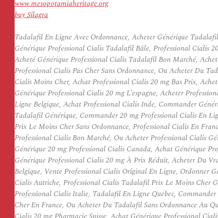
www.mesopotamiaheritage.org
buy Silagra
Tadalafil En Ligne Avec Ordonnance, Acheter Générique Tadalafil 
Générique Professional Cialis Tadalafil Bâle, Professional Cialis
Acheté Générique Professional Cialis Tadalafil Bon Marché, Achet
Professional Cialis Pas Cher Sans Ordonnance, Ou Acheter Du Tada
Cialis Moins Cher, Achat Professional Cialis 20 mg Bas Prix, Ache
Générique Professional Cialis 20 mg L’espagne, Acheter Professio
Ligne Belgique, Achat Professional Cialis Inde, Commander Génériq
Tadalafil Générique, Commander 20 mg Professional Cialis En Ligne
Prix Le Moins Cher Sans Ordonnance, Professional Cialis En Fran
Professional Cialis Bon Marché, Ou Acheter Professional Cialis G
Générique 20 mg Professional Cialis Canada, Achat Générique Profe
Générique Professional Cialis 20 mg À Prix Réduit, Acheter Du Vra
Belgique, Vente Professional Cialis Original En Ligne, Ordonner 
Cialis Autriche, Professional Cialis Tadalafil Prix Le Moins Che
Professional Cialis Italie, Tadalafil En Ligne Quebec, Commander 
Cher En France, Ou Acheter Du Tadalafil Sans Ordonnance Au Que
Cialis 20 mg Pharmacie Suisse, Achat Générique Professional Cia